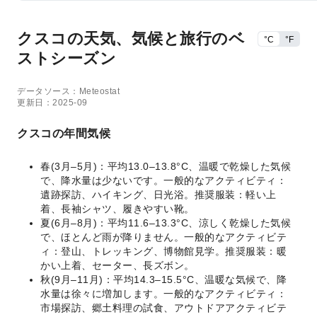
クスコの天気、気候と旅行のベ
°C
°F
ストシーズン
データソース：Meteostat
更新日：2025-09
クスコの年間気候
春(3月–5月)：平均13.0–13.8°C、温暖で乾燥した気候
で、降水量は少ないです。一般的なアクティビティ：
遺跡探訪、ハイキング、日光浴。推奨服装：軽い上
着、長袖シャツ、履きやすい靴。
夏(6月–8月)：平均11.6–13.3°C、涼しく乾燥した気候
で、ほとんど雨が降りません。一般的なアクティビテ
ィ：登山、トレッキング、博物館見学。推奨服装：暖
かい上着、セーター、長ズボン。
秋(9月–11月)：平均14.3–15.5°C、温暖な気候で、降
水量は徐々に増加します。一般的なアクティビティ：
市場探訪、郷土料理の試食、アウトドアアクティビテ