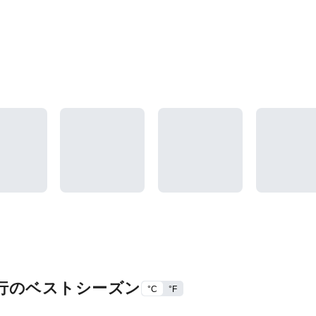
行のベストシーズン
°C
°F