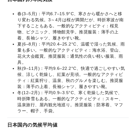
春(3–5月)：平均6.7–15.9°C、寒さから暖かさへと移
り変わる気候。3～4月は桜が満開だが、時折寒波が南
下することもある。一般的なアクティビティ：桜見
物、ピクニック、博物館見学。推奨服装：薄手の上
着、長袖シャツ、履きやすい靴。
夏(6–8月)：平均20.4–25.2°C、温暖で湿った気候、雨
量も多い。一般的なアクティビティ：海水浴、登山、
花火大会鑑賞。推奨服装：通気性の良い軽い服装、雨
具。
秋(9–11月)：平均9.6–22.2°C、快適で過ごしやすい気
候、涼しく乾燥し、紅葉が見頃。一般的なアクティビ
ティ：紅葉狩り、温泉、秋のグルメを楽しむ。推奨服
装：薄手の上着、長袖シャツ、履きやすい靴。
冬(12–2月)：平均0.9–3.5°C、寒く乾燥した気候で、
時折降雪もある。一般的なアクティビティ：スキー、
温泉旅行、屋内観光地巡り。推奨服装：防寒着、マフ
ラー、帽子、手袋。
日本国内の気候平均値