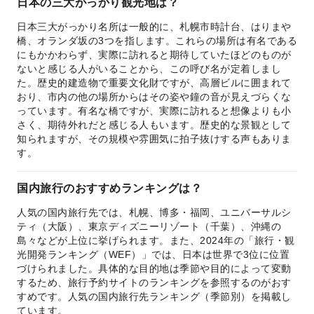
日本の三大がっかり観光地は？
日本三大がっかり名所は一般的に、札幌市時計台、はりまや
橋、オランダ坂の3つを指します。これらの場所は有名である
にもかかわらず、実際に訪れると期待していたほどのものが
ないと感じる人がいることから、この呼び名が定着しまし
た。歴史的建造物で重要文化財ですが、高層ビルに囲まれて
おり、市内の他の場所からはその姿や鐘の音が見えづらくな
っています。有名な橋ですが、実際に訪れると想像よりも小
さく、期待外れだと感じる人もいます。歴史的な景観として
知られますが、その規模や雰囲気に拍子抜けする声もありま
す。
国内旅行のおすすめランキングは？
人気の国内旅行先では、札幌、博多・福岡、ユニバーサルシ
ティ（大阪）、東京ディズニーリゾート（千葉）、沖縄の
島々などが上位に挙げられます。また、2024年の「旅行・観
光開発ランキング（WEF）」では、日本は世界で3位に位置
づけられました。具体的な目的地は季節や目的によって変動
するため、旅行予約サイトのランキングを参照するのがおす
すめです。人気の国内旅行先ランキング（季節別）を掲載し
ています。