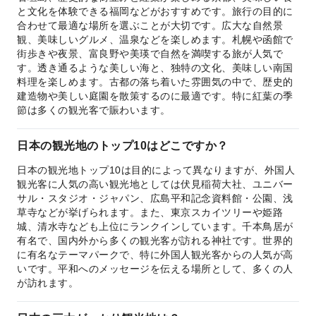
と文化を体験できる福岡などがおすすめです。旅行の目的に
合わせて最適な場所を選ぶことが大切です。広大な自然景
観、美味しいグルメ、温泉などを楽しめます。札幌や函館で
街歩きや夜景、富良野や美瑛で自然を満喫する旅が人気で
す。透き通るような美しい海と、独特の文化、美味しい南国
料理を楽しめます。古都の落ち着いた雰囲気の中で、歴史的
建造物や美しい庭園を散策するのに最適です。特に紅葉の季
節は多くの観光客で賑わいます。
日本の観光地のトップ10はどこですか？
日本の観光地トップ10は目的によって異なりますが、外国人
観光客に人気の高い観光地としては伏見稲荷大社、ユニバー
サル・スタジオ・ジャパン、広島平和記念資料館・公園、浅
草寺などが挙げられます。また、東京スカイツリーや姫路
城、清水寺なども上位にランクインしています。千本鳥居が
有名で、国内外から多くの観光客が訪れる神社です。世界的
に有名なテーマパークで、特に外国人観光客からの人気が高
いです。平和へのメッセージを伝える場所として、多くの人
が訪れます。