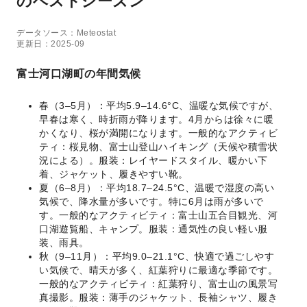
のベストシーズン
データソース：Meteostat
更新日：2025-09
富士河口湖町の年間気候
春（3–5月）：平均5.9–14.6°C、温暖な気候ですが、
早春は寒く、時折雨が降ります。4月からは徐々に暖
かくなり、桜が満開になります。一般的なアクティビ
ティ：桜見物、富士山登山ハイキング（天候や積雪状
況による）。服装：レイヤードスタイル、暖かい下
着、ジャケット、履きやすい靴。
夏（6–8月）：平均18.7–24.5°C、温暖で湿度の高い
気候で、降水量が多いです。特に6月は雨が多いで
す。一般的なアクティビティ：富士山五合目観光、河
口湖遊覧船、キャンプ。服装：通気性の良い軽い服
装、雨具。
秋（9–11月）：平均9.0–21.1°C、快適で過ごしやす
い気候で、晴天が多く、紅葉狩りに最適な季節です。
一般的なアクティビティ：紅葉狩り、富士山の風景写
真撮影。服装：薄手のジャケット、長袖シャツ、履き