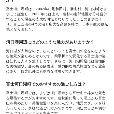
か？
富士河口湖町は、2003年に足和田村、勝山村、河口湖町が合
併して誕生し、2006年には上九一色村の南部地区が分村合併
することで現在の広大な町域となりました。この合併によ
り、富士五湖の4つの湖と広大な高原を持つ、日本有数の観光
地となりました。
河口湖周辺にはどのような魅力がありますか？
河口湖が人気なのは、なんといっても富士山の息をのむよう
な絶景が楽しめるからです。四季折々で変化する富士山の姿
は訪れる人々を魅了します。さらに、河口湖周辺には個性的
な美術館や、趣のある飲食店、魅力的な商業施設などが豊富
にあり、観光以外にも多彩な体験ができます。
富士河口湖町でのおすすめの過ごし方は？
富士河口湖町では、まずは河口湖畔から富士山の雄大な景色
を堪能するのがおすすめです。遊覧船に乗って湖上から富士
山を眺めたり、美術館巡りを楽しんだり、地元のグルメを味
わったりと、多様な過ごし方ができます。周辺の自然を満喫
するアクティビティも豊富です。