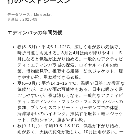
行のベストシーズン
データソース：Meteostat
更新日：2025-09
エディンバラの年間気候
春(3–5月)：平均6.1–12°C、涼しく雨が多い気候で、
時折日差しも見える。3月と4月は雨が降りやすく、5
月になると気温が上がり始める。一般的なアクティビ
ティ：エディンバラ城の探索、ロイヤルマイルの散
策、博物館見学。推奨する服装：防水ジャケット、履
きやすい靴、重ね着できる衣服。
夏(6–8月)：平均14.1–15.4°C、温暖で日差しが豊富な
気候だが、にわか雨の可能性もある。日中は暖かく過
ごしやすいが、夜は涼しくなる。一般的なアクティビ
ティ：エディンバラ・フリンジ・フェスティバルへの
参加、プリンセスストリート・ガーデンズでの休憩、
海岸線沿いのハイキング。推奨する服装：軽いジャケ
ット、長袖シャツ、履きやすい靴。
秋(9–11月)：平均10.6–13.1°C、気温が下がり始め、
雨が多く、天候の変化が激しい。10月は雨が多い。一