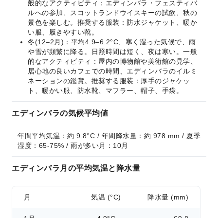
般的なアクティビティ：エディンバラ・フェスティバ
ルへの参加、スコットランドウイスキーの試飲、秋の
景色を楽しむ。推奨する服装：防水ジャケット、暖か
い服、履きやすい靴。
冬(12–2月)：平均4.9–6.2°C、寒く湿った気候で、雨
や雪が頻繁に降る。日照時間は短く、夜は寒い。一般
的なアクティビティ：屋内の博物館や美術館の見学、
居心地の良いカフェでの時間、エディンバラのイルミ
ネーションの鑑賞。推奨する服装：厚手のジャケッ
ト、暖かい服、防水靴、マフラー、帽子、手袋。
エディンバラの気候平均値
年間平均気温：約 9.8°C / 年間降水量：約 978 mm / 夏季
湿度：65-75% / 雨が多い月：10月
エディンバラ月の平均気温と降水量
月
気温 (°C)
降水量 (mm)