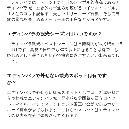
エディンバラは、スコットランドのシンボル的存在であるエ
ディンバラ城、歴史的な街並みが広がるロイヤル・マイル、
壮大なスコット記念塔、美しいホリールード宮殿、そして自
然の景観を楽しめるアーサー王の玉座などが有名です。
エディンバラの観光シーズンはいつですか？
エディンバラ観光のベストシーズンは日照時間が長く暖かい5
～9月です。真夏の日中でも30℃以上になることは稀で、じ
めじめとした暑さも無いので快適に過ごすことが出来るでし
ょう。
エディンバラで外せない観光スポットは何です
か？
エディンバラで外せない観光スポットとしては、断崖絶壁に
立つ壮観なエディンバラ城、歴史的な雰囲気が漂うロイヤ
ル・マイル、そしてスコットランド国王の公邸であるホリー
ルード宮殿が挙げられます。これらのスポットはエディンバ
ラの魅力を存分に体験させてくれます。