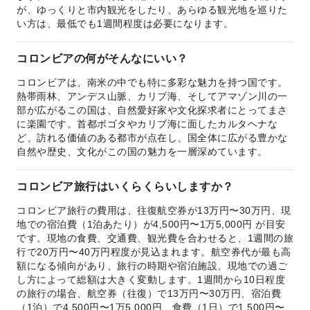
が、ゆっくりと市内観光をしたり、あらゆる観光地を巡りた
い方は、最低でも1週間程度は必要になります。
コロンビアの何がそんなにいい？
コロンビアは、南米の中でも特に多彩な魅力を持つ国です。
熱帯雨林、アンデス山脈、カリブ海、そしてアマゾン川の一
部が広がるこの国は、自然愛好家や文化探求者にとってまさ
に楽園です。首都ボゴタやカリブ海に面したカルタヘナな
ど、訪れる価値のある都市が点在し、国全体に広がる豊かな
自然や歴史、文化がこの国の魅力を一層深めています。
コロンビア旅行はいくらくらいしますか？
コロンビア旅行の費用は、往復航空券が13万円〜30万円、現
地での宿泊費（1泊あたり）が4,500円〜1万5,000円 が目安
です。現地の食費、交通費、観光費を合わせると、1週間の旅
行で20万円〜40万円程度が見込まれます。航空券代が最も高
額になる傾向があり、旅行の時期や宿泊施設、現地での過ご
し方によって総額は大きく変動します。1週間から10日程度
の旅行の場合、航空券（往復）で13万円〜30万円、宿泊費
（1泊）で4,500円〜1万5,000円、食費（1日）で1,500円〜