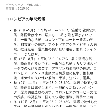
データソース：Meteostat
更新日：2025-09
コロンビアの年間気候
春（3月–5月）：平均24.5–26.4°C、温暖で湿潤な気
候、降雨量は徐々に増加し、5月が最も雨が多いで
す。一般的な活動：コロンビアのコーヒー農園の見
学、都市文化の探訪、アウトドアアクティビティの満
喫。推奨服装：通気性の良い軽い服装、雨具（レイン
コートまたは傘）。
夏（6月–8月）：平均23.9–24.7°C、暑く湿潤な気
候、降雨量が多いです。一般的な活動：カリブ海のビ
ーチでのんびり過ごす、アマゾン熱帯雨林の探訪、コ
ロンビア・アンデス山脈の自然景観の見学。推奨服
装：通気性の良い軽い服装、半袖、短パン、雨具。
秋（9月–11月）：平均25.0–25.6°C、温暖で快適な気
候、降雨量は減少します。一般的な活動：ハイキン
グ、歴史的建造物の見学、コロンビアのコーヒー文化
の探訪。推奨服装：軽くて快適な服装、薄手の上着。
冬（12月–2月）：平均25.2–26.4°C、温暖で乾燥した
気候、降雨量が最も少ないです。一般的な活動：コロ