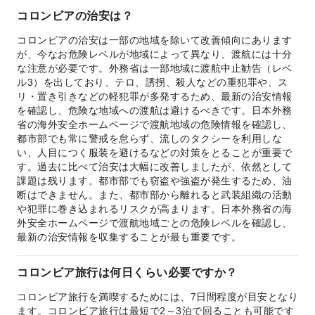
コロンビアの治安は？
コロンビアの治安は一部の地域を除いて改善傾向にあります
が、今なお危険レベルが地域によって異なり、渡航には十分
な注意が必要です。外務省は一部地域に渡航中止勧告（レベ
ル3）を出しており、テロ、誘拐、殺人などの重犯罪や、ス
リ・置き引きなどの軽犯罪が多発するため、最新の治安情報
を確認し、危険な地域への渡航は避けるべきです。日本外務
省の海外安全ホームページで渡航地域の危険情報を確認し、
都市部でも常に警戒を怠らず、流しのタクシーを利用しな
い、人目につく服装を避けるなどの対策をとることが重要で
す。過去に比べて治安は大幅に改善しましたが、依然として
課題は残ります。都市部でも窃盗や強盗が発生するため、油
断はできません。また、都市部から離れると武装組織の活動
や犯罪に巻き込まれるリスクが高まります。日本外務省の海
外安全ホームページで渡航地域ごとの危険レベルを確認し、
最新の治安情報を収集することが最も重要です。
コロンビア旅行は何日くらい必要ですか？
コロンビア旅行を満喫するためには、7日間程度が目安となり
ます。コロンビア旅行は最短で2～3泊で回ることも可能です