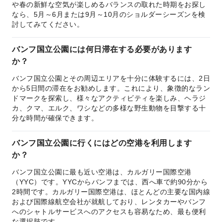
や春の新鮮な空気が楽しめるバランスの取れた時期をお探し
なら、5月～6月または9月～10月のショルダーシーズンを検
討してみてください。
バンフ国立公園には何日滞在する必要があります
か？
バンフ国立公園とその周辺エリアを十分に体験するには、2日
から5日間の滞在をお勧めします。これにより、象徴的なラン
ドマークを探索し、様々なアクティビティを楽しみ、ヘラジ
カ、クマ、エルク、ワシなどの多様な野生動物を目撃する十
分な時間が確保できます。
バンフ国立公園に行くにはどの空港を利用します
か？
バンフ国立公園に最も近い空港は、カルガリー国際空港
（YYC）です。YYCからバンフまでは、西へ車で約90分から
2時間です。カルガリー国際空港は、ほとんどの主要な国内線
および国際線航空会社が就航しており、レンタカーやバンフ
へのシャトルサービスへのアクセスも容易なため、最も便利
な選択肢です。