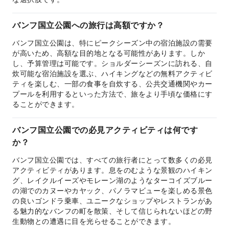
バンフ国立公園への旅行は高額ですか？
バンフ国立公園は、特にピークシーズン中の宿泊施設の需要
が高いため、高額な目的地となる可能性があります。しか
し、予算管理は可能です。ショルダーシーズンに訪れる、自
炊可能な宿泊施設を選ぶ、ハイキングなどの無料アクティビ
ティを楽しむ、一部の食事を自炊する、公共交通機関やカー
プールを利用するといった方法で、旅をより手頃な価格にす
ることができます。
バンフ国立公園での必見アクティビティは何です
か？
バンフ国立公園では、すべての旅行者にとって数多くの必見
アクティビティがあります。息をのむような景観のハイキン
グ、レイクルイーズやモレーン湖のようなターコイズブルー
の湖でのカヌーやカヤック、パノラマビューを楽しめる景色
の良いゴンドラ乗車、ユニークなショップやレストランがあ
る魅力的なバンフの町を散策、そして信じられないほどの野
生動物との遭遇に目を光らせることができます。