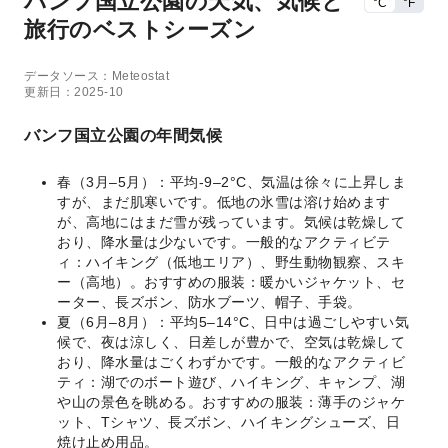
バンフ国立公園の天気、気候と
°C
°F
旅行のベストシーズン
データソース：Meteostat
更新日：2025-10
バンフ国立公園の年間気候
春（3月–5月）：平均-9–2°C、気温は徐々に上昇しま
すが、まだ肌寒いです。低地の氷雪は溶け始めます
が、高地にはまだ雪が残っています。気候は乾燥して
おり、降水量は少ないです。一般的なアクティビテ
ィ：ハイキング（低地エリア）、野生動物観察、スキ
ー（高地）。おすすめの服装：暖かいジャケット、セ
ーター、長ズボン、防水ブーツ、帽子、手袋。
夏（6月–8月）：平均5–14°C、日中は過ごしやすい気
候で、夜は涼しく、日差しが豊かで、空気は乾燥して
おり、降水量はごくわずかです。一般的なアクティビ
ティ：湖でのボート遊び、ハイキング、キャンプ、湖
や山の景色を眺める。おすすめの服装：薄手のジャケ
ット、Tシャツ、長ズボン、ハイキングシューズ、日
焼け止め用品。