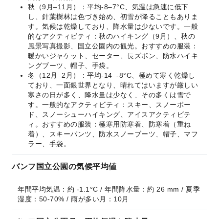
秋（9月–11月）：平均-8–7°C、気温は急速に低下
し、針葉樹林は色づき始め、初雪が降ることもありま
す。気候は乾燥しており、降水量は少ないです。一般
的なアクティビティ：秋のハイキング（9月）、秋の
風景写真撮影、国立公園内の観光。おすすめの服装：
暖かいジャケット、セーター、長ズボン、防水ハイキ
ングブーツ、帽子、手袋。
冬（12月–2月）：平均-14–-8°C、極めて寒く乾燥し
ており、一面銀世界となり、晴れてはいますが厳しい
寒さの日が多く、降水量は少なく、その多くは雪で
す。一般的なアクティビティ：スキー、スノーボー
ド、スノーシューハイキング、アイスアクティビテ
ィ。おすすめの服装：極寒用防寒着、防寒着（重ね
着）、スキーパンツ、防水スノーブーツ、帽子、マフ
ラー、手袋。
バンフ国立公園の気候平均値
年間平均気温：約 -1.1°C / 年間降水量：約 26 mm / 夏季
湿度：50-70% / 雨が多い月：10月