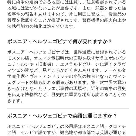
特に紛争の遺物である地雷には注意し、注意喚起されている
地域には近づかないことが重要です。また、武器を使った強
盗事件の報告もありますので、常に周囲に警戒し、貴重品の
管理を徹底することが推奨されます。警察機構の能力向上や
法執行能力の強化は進んでいます。
ボスニア・ヘルツェゴビナで何が見れますか？
ボスニア・ヘルツェゴビナでは、世界遺産に登録されている
モスタル橋、オスマン帝国時代の面影を残すサラエボのバシ
ュチャルシヤ（旧市街）、エメラルドグリーンに輝くクラヴ
ィツェの滝など、見どころがたくさんあります。ノーベル文
学賞作家イヴォ・アンドリッチの小説の舞台となったヴィシ
ェグラードの橋も訪れる価値があります。第一次世界大戦の
きっかけとなったサラエボ事件の現場や、近年の紛争の歴史
を伝える博物館など、歴史的に重要な場所も訪れることがで
きます。
ボスニア・ヘルツェゴビナで英語は通じますか？
ボスニア・ヘルツェゴビナの公用語はボスニア語、クロアチ
ア語、セルビア語ですが、観光地や都市部では英語が通じる