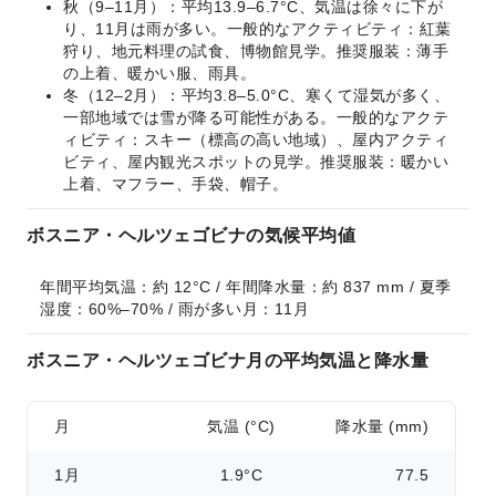
秋（9–11月）：平均13.9–6.7°C、気温は徐々に下が
り、11月は雨が多い。一般的なアクティビティ：紅葉
狩り、地元料理の試食、博物館見学。推奨服装：薄手
の上着、暖かい服、雨具。
冬（12–2月）：平均3.8–5.0°C、寒くて湿気が多く、
一部地域では雪が降る可能性がある。一般的なアクテ
ィビティ：スキー（標高の高い地域）、屋内アクティ
ビティ、屋内観光スポットの見学。推奨服装：暖かい
上着、マフラー、手袋、帽子。
ボスニア・ヘルツェゴビナの気候平均値
年間平均気温：約 12°C / 年間降水量：約 837 mm / 夏季
湿度：60%–70% / 雨が多い月：11月
ボスニア・ヘルツェゴビナ月の平均気温と降水量
月
気温 (°C)
降水量 (mm)
1月
1.9°C
77.5