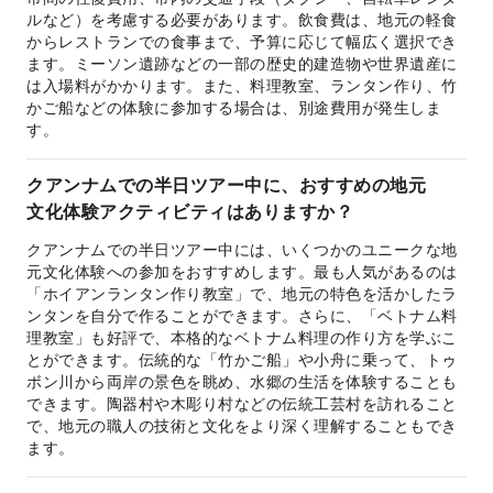
ルなど）を考慮する必要があります。飲食費は、地元の軽食
からレストランでの食事まで、予算に応じて幅広く選択でき
ます。ミーソン遺跡などの一部の歴史的建造物や世界遺産に
は入場料がかかります。また、料理教室、ランタン作り、竹
かご船などの体験に参加する場合は、別途費用が発生しま
す。
クアンナムでの半日ツアー中に、おすすめの地元
文化体験アクティビティはありますか？
クアンナムでの半日ツアー中には、いくつかのユニークな地
元文化体験への参加をおすすめします。最も人気があるのは
「ホイアンランタン作り教室」で、地元の特色を活かしたラ
ンタンを自分で作ることができます。さらに、「ベトナム料
理教室」も好評で、本格的なベトナム料理の作り方を学ぶこ
とができます。伝統的な「竹かご船」や小舟に乗って、トゥ
ボン川から両岸の景色を眺め、水郷の生活を体験することも
できます。陶器村や木彫り村などの伝統工芸村を訪れること
で、地元の職人の技術と文化をより深く理解することもでき
ます。