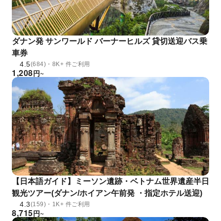
ダナン発 サンワールド バーナーヒルズ 貸切送迎バス乗
車券
4.5
(684)・8K+ 件ご利用
1,208
円
~
【日本語ガイド】ミーソン遺跡・ベトナム世界遺産半日
観光ツアー(ダナン/ホイアン午前発 ・指定ホテル送迎)
4.3
(159)・1K+ 件ご利用
8,715
円
~