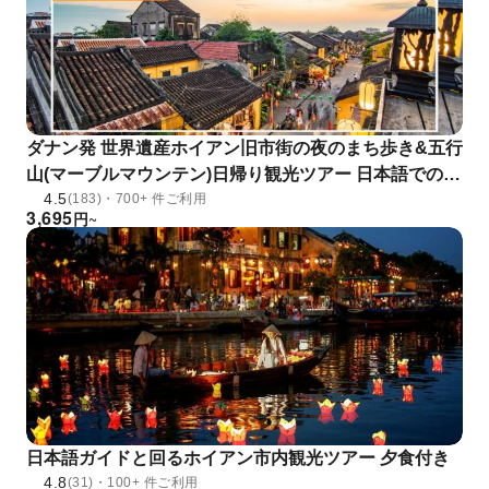
ダナン発 世界遺産ホイアン旧市街の夜のまち歩き&五行
山(マーブルマウンテン)日帰り観光ツアー 日本語での案
4.5
内選択可
(183)・700+ 件ご利用
3,695
円
~
日本語ガイドと回るホイアン市内観光ツアー 夕食付き
4.8
(31)・100+ 件ご利用