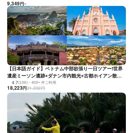
9,349
円
~
【日本語ガイド】ベトナム中部欲張り一日ツアー!世界
遺産ミーソン遺跡+ダナン市内観光+古都ホイアン散策
4.7
+灯篭流し体験 <ダナン/ホイアン発・指定ホテル送迎・
(106)・400+ 件ご利用
18,223
円
21,392
円
昼&夕食付き>