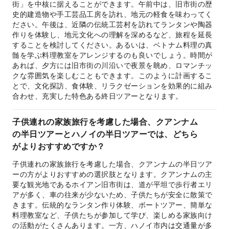
街」を中核に据えることができます。午前中は、旧市街の歴
史的建造物や手工芸品工房を訪れ、地元の軽食を味わってく
ださい。午後は、近隣の伝統工芸村を訪れてランタンや陶器
作りを体験し、地元文化への理解を深めるなど、旅程を延長
することを検討してください。あるいは、ベトナム料理の真
髄を学ぶ料理教室をアレンジするのも良いでしょう。時間が
あれば、夕方には旧市街の川沿いで夜景を眺め、ロマンチッ
クな雰囲気を楽しむこともできます。このように計画するこ
とで、文化探訪、食体験、リラクゼーションを効果的に組み
合わせ、充実した特色ある終日ツアーとなります。
子供連れの家族旅行を考慮した場合、クアンナム
の半日ツアーとハノイの半日ツアーでは、どちら
がよりおすすめですか？
子供連れの家族旅行を考慮した場合、クアンナムの半日ツア
ーの方がよりおすすめの選択肢となります。クアンナムの主
要な観光地であるホイアン旧市街は、道が平坦で歩行者エリ
アが多く、車の往来が少ないため、子供たちが安全に散策で
きます。伝統的なランタン作り体験、ボートツアー、簡単な
料理教室など、子供たちが参加して学び、楽しめる家族向け
の活動がたくさんあります。一方、ハノイ市内は交通量が多