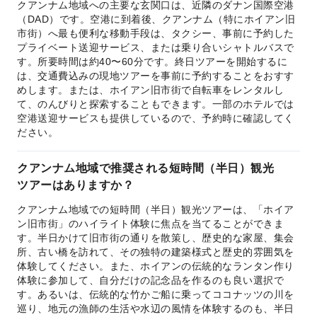
クアンナム地域への主要な玄関口は、近隣のダナン国際空港
（DAD）です。空港に到着後、クアンナム（特にホイアン旧
市街）へ最も便利な移動手段は、タクシー、事前に予約した
プライベート送迎サービス、または乗り合いシャトルバスで
す。所要時間は約40〜60分です。終日ツアーを開始するに
は、交通費込みの現地ツアーを事前に予約することをおすす
めします。または、ホイアン旧市街で自転車をレンタルし
て、のんびりと探索することもできます。一部のホテルでは
空港送迎サービスも提供しているので、予約時に確認してく
ださい。
クアンナム地域で推奨される短時間（半日）観光
ツアーはありますか？
クアンナム地域での短時間（半日）観光ツアーは、「ホイア
ン旧市街」のハイライト体験に焦点を当てることができま
す。半日かけて旧市街の通りを散策し、歴史的な家屋、集会
所、古い橋を訪れて、その独特の建築様式と歴史的雰囲気を
体験してください。また、ホイアンの伝統的なランタン作り
体験に参加して、自分だけの記念品を作るのも良い選択で
す。あるいは、伝統的な竹かご船に乗ってココナッツの川を
巡り、地元の漁師の生活や水辺の風情を体験するのも、半日