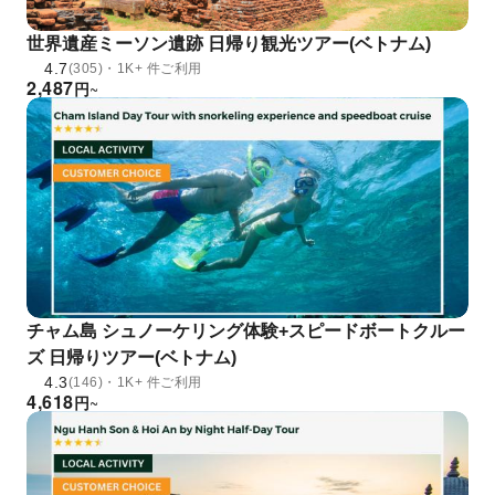
世界遺産ミーソン遺跡 日帰り観光ツアー(ベトナム)
4.7
(305)・1K+ 件ご利用
2,487
円
~
チャム島 シュノーケリング体験+スピードボートクルー
ズ 日帰りツアー(ベトナム)
4.3
(146)・1K+ 件ご利用
4,618
円
~