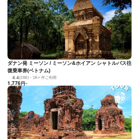
ダナン発 ミーソン / ミーソン&ホイアン シャトルバス往
復乗車券(ベトナム)
4.4
(288)・1K+ 件ご利用
1,776
円
~