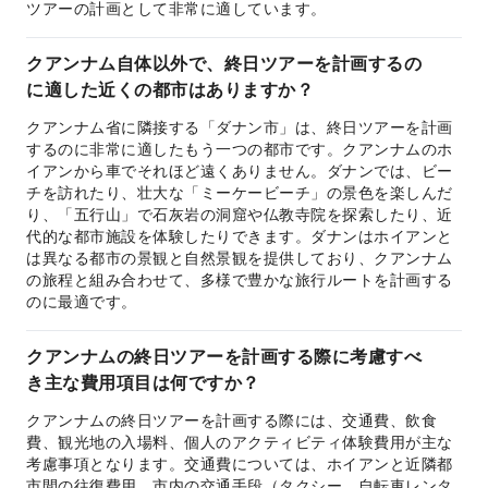
ツアーの計画として非常に適しています。
クアンナム自体以外で、終日ツアーを計画するの
に適した近くの都市はありますか？
クアンナム省に隣接する「ダナン市」は、終日ツアーを計画
するのに非常に適したもう一つの都市です。クアンナムのホ
イアンから車でそれほど遠くありません。ダナンでは、ビー
チを訪れたり、壮大な「ミーケービーチ」の景色を楽しんだ
り、「五行山」で石灰岩の洞窟や仏教寺院を探索したり、近
代的な都市施設を体験したりできます。ダナンはホイアンと
は異なる都市の景観と自然景観を提供しており、クアンナム
の旅程と組み合わせて、多様で豊かな旅行ルートを計画する
のに最適です。
クアンナムの終日ツアーを計画する際に考慮すべ
き主な費用項目は何ですか？
クアンナムの終日ツアーを計画する際には、交通費、飲食
費、観光地の入場料、個人のアクティビティ体験費用が主な
考慮事項となります。交通費については、ホイアンと近隣都
市間の往復費用、市内の交通手段（タクシー、自転車レンタ