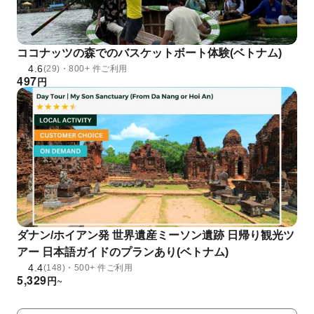
ココナッツの森でのバスケットボート体験(ベトナム)
4.6
(29)・800+ 件ご利用
497
円
ダナン/ホイアン発 世界遺産ミーソン遺跡 日帰り観光ツ
アー 日本語ガイドのプランあり(ベトナム)
4.4
(148)・500+ 件ご利用
5,329
円
~