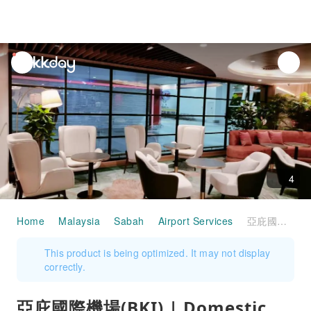
unread
notifications
4
Home
Malaysia
Sabah
Airport Services
亞庇國際機場(BKI) | Domestic Terminal | Travel Club Lounge | 貴賓室服務
This product is being optimized. It may not display
correctly.
亞庇國際機場(BKI) | Domestic