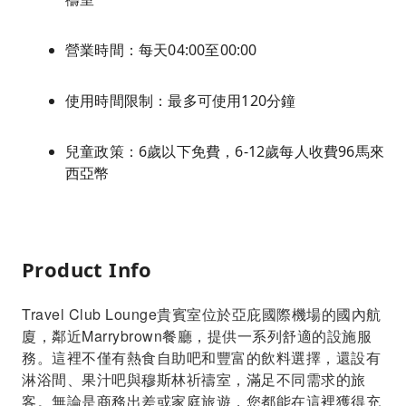
營業時間：每天04:00至00:00
使用時間限制：最多可使用120分鐘
兒童政策：6歲以下免費，6-12歲每人收費96馬來
西亞幣
Product Info
Travel Club Lounge貴賓室位於亞庇國際機場的國內航
廈，鄰近Marrybrown餐廳，提供一系列舒適的設施服
務。這裡不僅有熱食自助吧和豐富的飲料選擇，還設有
淋浴間、果汁吧與穆斯林祈禱室，滿足不同需求的旅
客。無論是商務出差或家庭旅遊，您都能在這裡獲得充