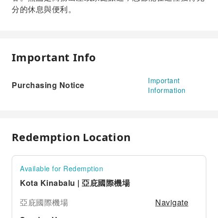
分的休息與便利。
Important Info
Important
Purchasing Notice
Information
Redemption Location
Available for Redemption
Kota Kinabalu | 亞庇國際機場
Navigate
亞庇國際機場