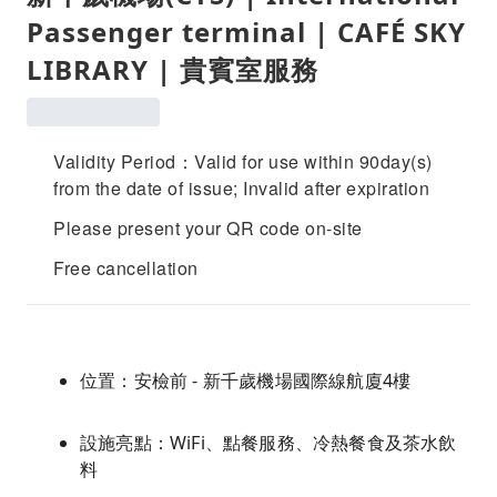
Passenger terminal | CAFÉ SKY
LIBRARY | 貴賓室服務
Validity Period：Valid for use within 90day(s)
from the date of issue; Invalid after expiration
Please present your QR code on-site
Free cancellation
位置：安檢前 - 新千歲機場國際線航廈4樓
設施亮點：WiFi、點餐服務、冷熱餐食及茶水飲
料