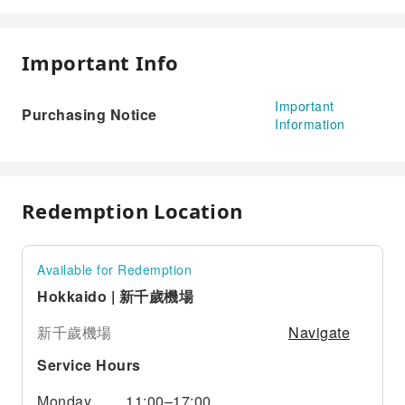
Important Info
Important
Purchasing Notice
Information
Redemption Location
Available for Redemption
Hokkaido | 新千歲機場
Navigate
新千歲機場
Service Hours
Monday
11:00–17:00