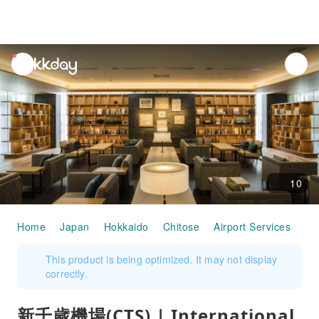
unread
notifications
10
Home
Japan
Hokkaido
Chitose
Airport Services
新千
This product is being optimized. It may not display
correctly.
新千歲機場(CTS) | International