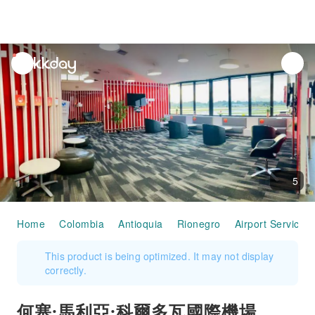
unread
notifications
5
Home
Colombia
Antioquia
Rionegro
Airport Services
This product is being optimized. It may not display
correctly.
何塞·馬利亞·科爾多瓦國際機場