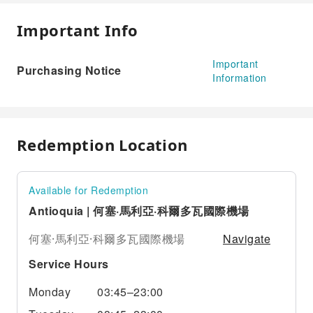
Important Info
Important
Purchasing Notice
Information
Redemption Location
Available for Redemption
Antioquia | 何塞·馬利亞·科爾多瓦國際機場
Navigate
何塞·馬利亞·科爾多瓦國際機場
Service Hours
Monday
03:45–23:00