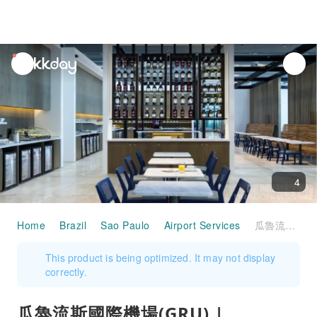
unread
notifications
4
Home
Brazil
Sao Paulo
Airport Services
瓜魯流斯國際機場(GRU) | Terminal 3 | LATAM VIP Lounge | 貴賓室服務
This product is being optimized. It may not display
correctly.
瓜魯流斯國際機場(GRU) |