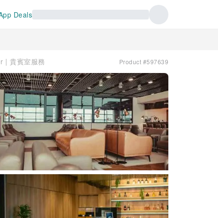
App Deals
ier | 貴賓室服務
Product #597639