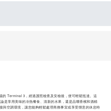
流斯國際機場的 Terminal 3，經過護照檢查及安檢後，便可輕鬆抵達。這
無論是享用美味的冷熱餐食、清新的水果，還是品嚐香檳和酒精
 連接與空調環境，讓您能夠輕鬆處理商務事宜或享受愜意的休息時