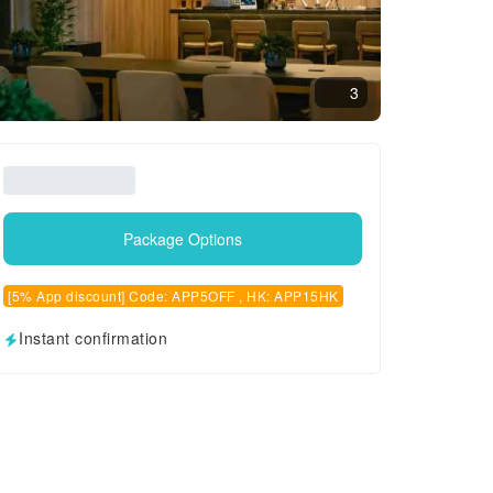
3
Package Options
[5% App discount] Code: APP5OFF , HK: APP15HK
Instant confirmation