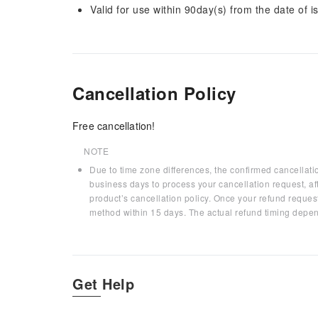
Valid for use within 90day(s) from the date of is
Cancellation Policy
Free cancellation!
NOTE
Due to time zone differences, the confirmed cancellati
business days to process your cancellation request, af
product’s cancellation policy. Once your refund request
method within 15 days. The actual refund timing depen
Get Help