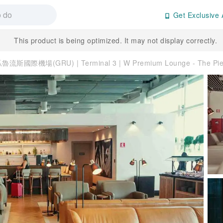
Get Exclusive 
This product is being optimized. It may not display correctly.
魯流斯國際機場(GRU) | Terminal 3 | W Premium Lounge - The P