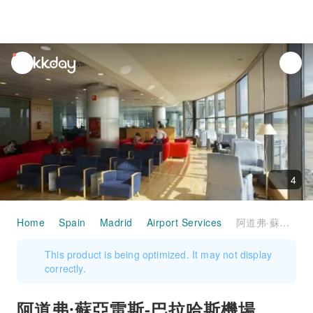
unread
notifications
4
Home
Spain
Madrid
Airport Services
阿道弗·蘇亞雷斯-巴拉哈斯機場(MAD) | Terminal 3 | Sala VIP Puerta del Sol | 貴賓室服務
This product is being optimized. It may not display
correctly.
阿道弗·蘇亞雷斯-巴拉哈斯機場