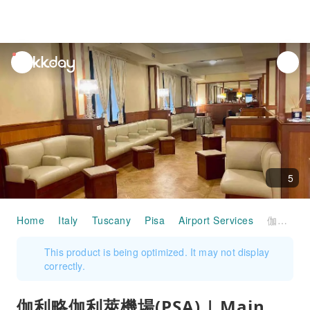
unread
notifications
5
Home
Italy
Tuscany
Pisa
Airport Services
伽利略伽利萊機場(PSA) | Main Terminal | Galilei VIP Lounge | 貴賓室服務
This product is being optimized. It may not display
correctly.
伽利略伽利萊機場(PSA) | Main