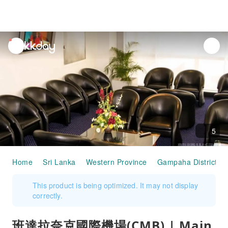
unread
notifications
5
Home
Sri Lanka
Western Province
Gampaha District
This product is being optimized. It may not display
correctly.
班達拉奈克國際機場(CMB) | Main