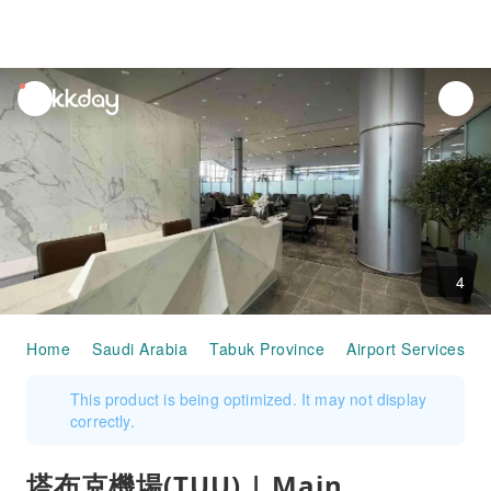
unread
notifications
4
Home
Saudi Arabia
Tabuk Province
Airport Services
This product is being optimized. It may not display
correctly.
塔布克機場(TUU) | Main