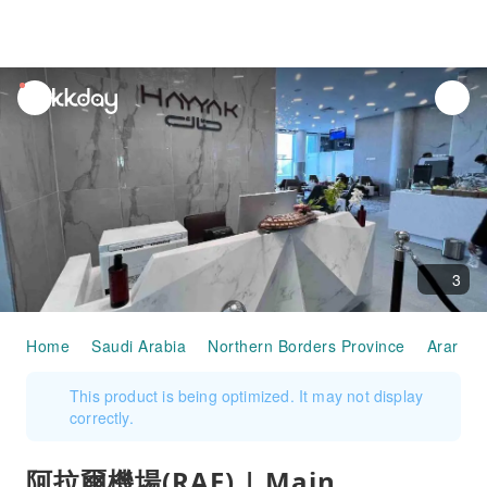
unread
notifications
3
Home
Saudi Arabia
Northern Borders Province
Arar
This product is being optimized. It may not display
correctly.
阿拉爾機場(RAE) | Main