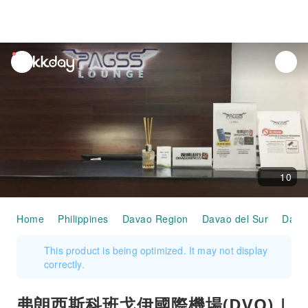
unread
notifications
10
Home
Philippines
Davao Region
Davao del Sur
Dava
This product is being optimized. It may not display
correctly.
弗朗西斯科班戈伊國際機場(DVO) |