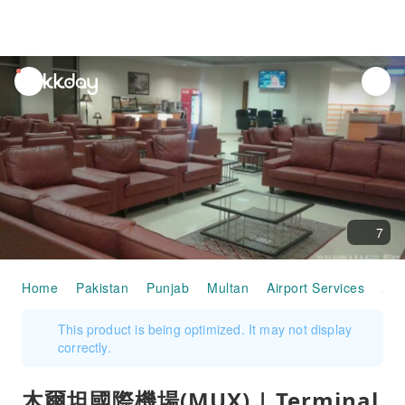
unread
notifications
7
Home
Pakistan
Punjab
Multan
Airport Services
木爾坦國際機場(MUX) | Terminal 1 | CIP Lo
This product is being optimized. It may not display
correctly.
木爾坦國際機場(MUX) | Terminal