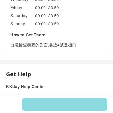
Friday
00:00–23:59
Saturday
00:00–23:59
Sunday
00:00–23:59
How to Get There
出境檢查櫃臺的對面,靠近4號登機口.
Get Help
KKday Help Center
Product: 597145