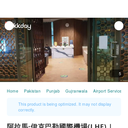
unread
notifications
5
Home
Pakistan
Punjab
Gujranwala
Airport Services
This product is being optimized. It may not display
correctly.
阿拉馬·伊克巴勒國際機場(LHE) |