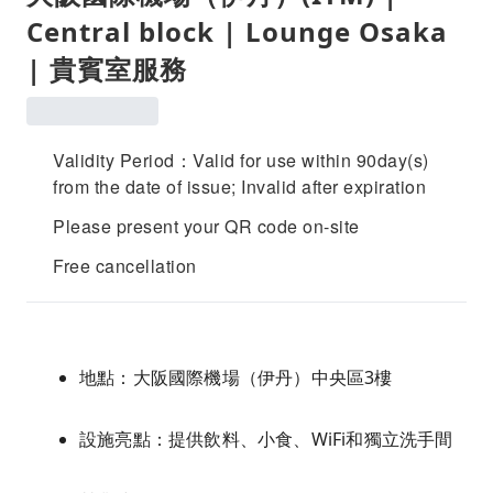
Central block | Lounge Osaka
| 貴賓室服務
Validity Period：Valid for use within 90day(s)
from the date of issue; Invalid after expiration
Please present your QR code on-site
Free cancellation
地點：大阪國際機場（伊丹）中央區3樓
設施亮點：提供飲料、小食、WiFi和獨立洗手間