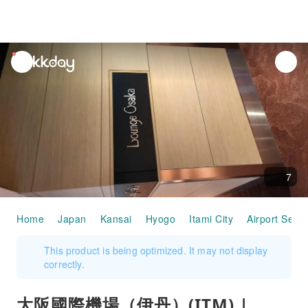
unread
notifications
7
Home
Japan
Kansai
Hyogo
Itami City
Airport Servi
This product is being optimized. It may not display
correctly.
大阪國際機場（伊丹）(ITM) |