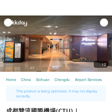
unread
notifications
12
Home
China
Sichuan
Chengdu
Airport Services
成
This product is being optimized. It may not display
correctly.
成都雙流國際機場(CTU) |