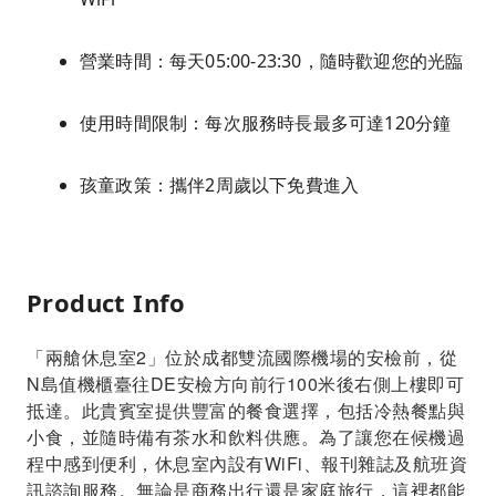
營業時間：每天05:00-23:30，隨時歡迎您的光臨
使用時間限制：每次服務時長最多可達120分鐘
孩童政策：攜伴2周歲以下免費進入
Product Info
「兩艙休息室2」位於成都雙流國際機場的安檢前，從
N島值機櫃臺往DE安檢方向前行100米後右側上樓即可
抵達。此貴賓室提供豐富的餐食選擇，包括冷熱餐點與
小食，並隨時備有茶水和飲料供應。為了讓您在候機過
程中感到便利，休息室內設有WiFi、報刊雜誌及航班資
訊諮詢服務。無論是商務出行還是家庭旅行，這裡都能