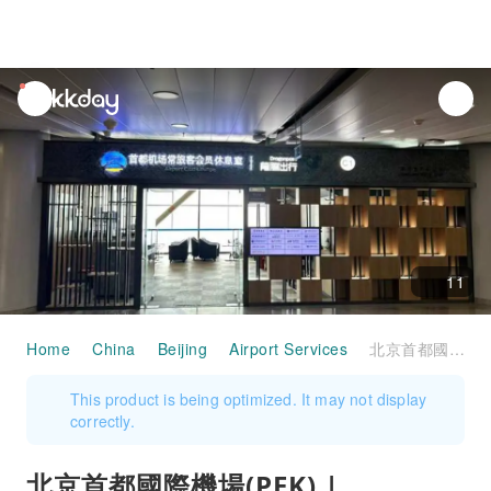
unread
notifications
11
Home
China
Beijing
Airport Services
北京首都國際機場(PEK) | Terminal 2 | CIP International Lounge | 貴賓室服務
This product is being optimized. It may not display
correctly.
北京首都國際機場(PEK) |