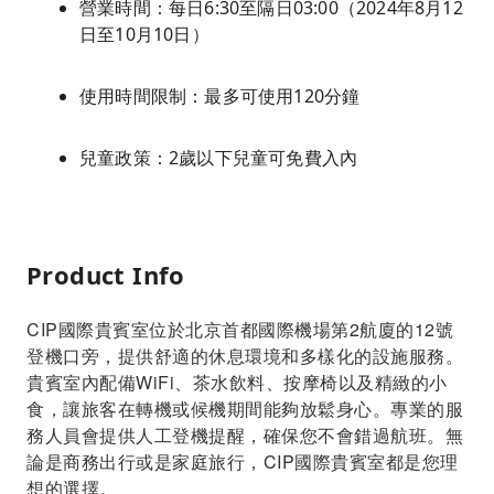
營業時間：每日6:30至隔日03:00（2024年8月12
日至10月10日）
使用時間限制：最多可使用120分鐘
兒童政策：2歲以下兒童可免費入內
Product Info
CIP國際貴賓室位於北京首都國際機場第2航廈的12號
登機口旁，提供舒適的休息環境和多樣化的設施服務。
貴賓室內配備WiFi、茶水飲料、按摩椅以及精緻的小
食，讓旅客在轉機或候機期間能夠放鬆身心。專業的服
務人員會提供人工登機提醒，確保您不會錯過航班。無
論是商務出行或是家庭旅行，CIP國際貴賓室都是您理
想的選擇。