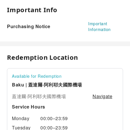
Important Info
Important
Purchasing Notice
Information
Redemption Location
Available for Redemption
Baku | 蓋達爾‧阿利耶夫國際機場
Navigate
蓋達爾‧阿利耶夫國際機場
Service Hours
Monday
00:00–23:59
Tuesday
00:00–23:59