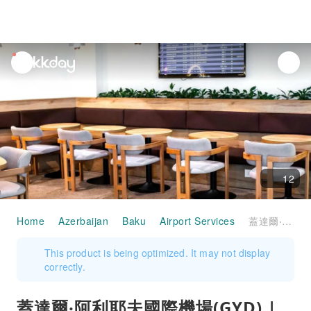
unread
notifications
12
Home
Azerbaijan
Baku
Airport Services
蓋達爾‧阿利耶夫國際機場(GYD) | Terminal 2 | Mugam Lounge | 貴賓室服務
This product is being optimized. It may not display
correctly.
蓋達爾‧阿利耶夫國際機場(GYD) |