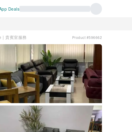
App Deals
nge | 貴賓室服務
Product #596662