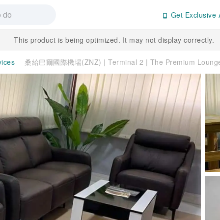
Get Exclusive 
This product is being optimized. It may not display correctly.
vices
桑給巴爾國際機場(ZNZ) | Terminal 2 | The Premium Lou