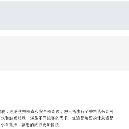
場的第二航廈，經過護照檢查和安全檢查後，您只需步行至香料店旁即可
、茶水和點餐服務，滿足不同旅客的需求。無論是短暫的休息還是
的小食選擇，讓您的旅行更加愉快。