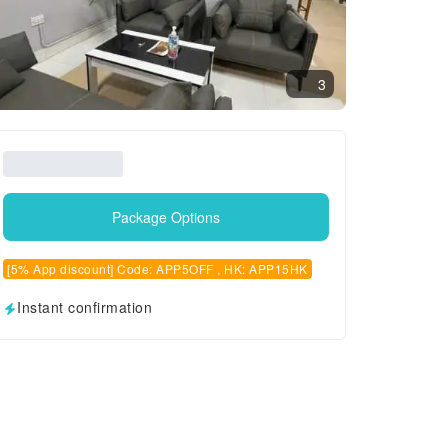
3
Package Options
[5% App discount] Code: APP5OFF , HK: APP15HK
Instant confirmation