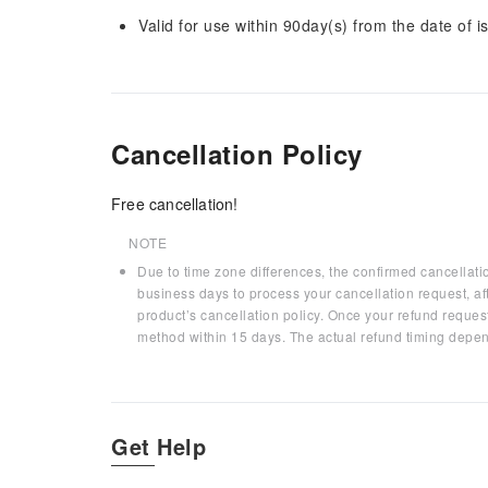
Valid for use within 90day(s) from the date of is
Cancellation Policy
Free cancellation!
NOTE
Due to time zone differences, the confirmed cancellati
business days to process your cancellation request, af
product’s cancellation policy. Once your refund request
method within 15 days. The actual refund timing depen
Get Help