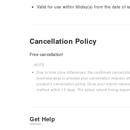
Valid for use within 90day(s) from the date of is
Cancellation Policy
Free cancellation!
NOTE
Due to time zone differences, the confirmed cancellati
business days to process your cancellation request, af
product’s cancellation policy. Once your refund request
method within 15 days. The actual refund timing depen
Get Help