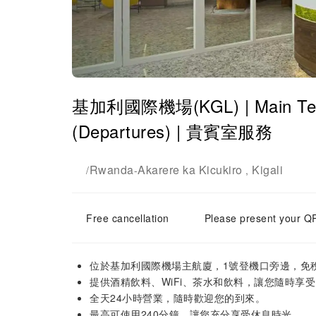
基加利國際機場(KGL) | Main Termi
(Departures) | 貴賓室服務
Rwanda
Akarere ka Kicukiro
Kigali
/
-
,
Free cancellation
Please present your QR
位於基加利國際機場主航廈，1號登機口旁邊，免
提供酒精飲料、WiFi、茶水和飲料，讓您隨時享
全天24小時營業，隨時歡迎您的到來。
最高可使用240分鐘，讓您充分享受休息時光。