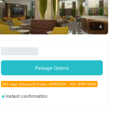
4
Package Options
[5% App discount] Code: APP5OFF , HK: APP15HK
Instant confirmation