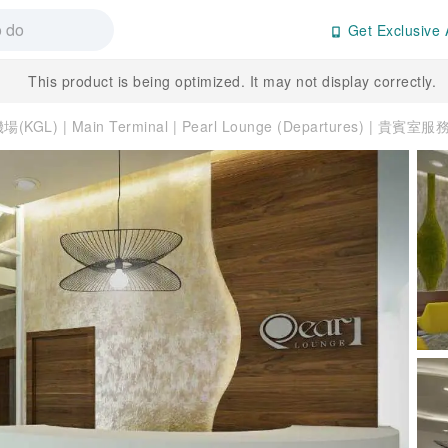
Get Exclusive 
This product is being optimized. It may not display correctly.
GL) | Main Terminal | Pearl Lounge (Departures) | 貴賓室服