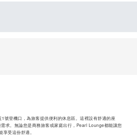
廈，接近1號登機口，為旅客提供便利的休息區。這裡設有舒適的座
求。無論您是商務旅客或家庭出行，Pearl Lounge都能讓您
能享受這份舒適。