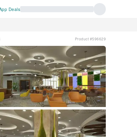
App Deals
務
Product #596629