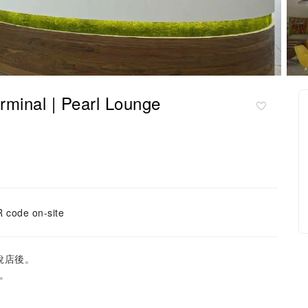
nal | Pearl Lounge
 code on-site
稅店後。
受。