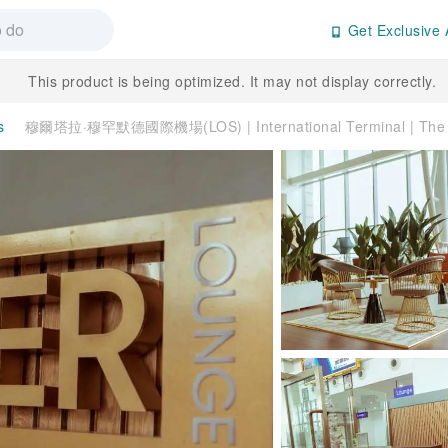
Get Exclusive 
This product is being optimized. It may not display correctly.
s
穆爾塔拉·穆罕默德國際機場(LOS) | International Terminal | The