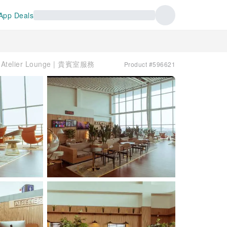
App Deals
 Atelier Lounge | 貴賓室服務
Product #596621