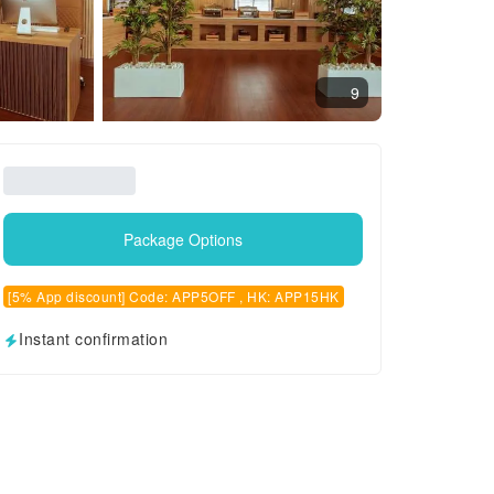
9
Package Options
[5% App discount] Code: APP5OFF , HK: APP15HK
Instant confirmation