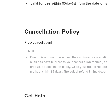
Valid for use within 90day(s) from the date of is
Cancellation Policy
Free cancellation!
NOTE
Due to time zone differences, the confirmed cancellati
business days to process your cancellation request, af
product’s cancellation policy. Once your refund request
method within 15 days. The actual refund timing depen
Get Help