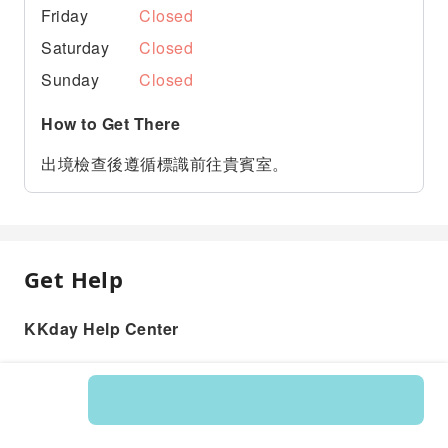
Friday
Closed
Saturday
Closed
Sunday
Closed
How to Get There
出境檢查後遵循標識前往貴賓室。
Get Help
KKday Help Center
Product: 596610