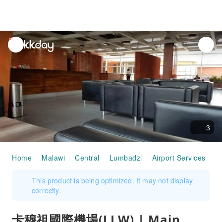
unread
notifications
3
Home
Malawi
Central
Lumbadzi
Airport Services
卡
This product is being optimized. It may not display
correctly.
卡穆祖國際機場(LLW) | Main