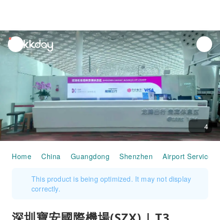
unread
notifications
4
Home
China
Guangdong
Shenzhen
Airport Services
This product is being optimized. It may not display
correctly.
深圳寶安國際機場(SZX) | T3