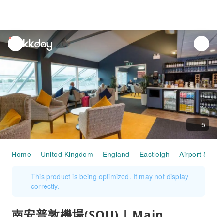
unread
notifications
5
Home
United Kingdom
England
Eastleigh
Airport Ser
This product is being optimized. It may not display
correctly.
南安普敦機場(SOU) | Main