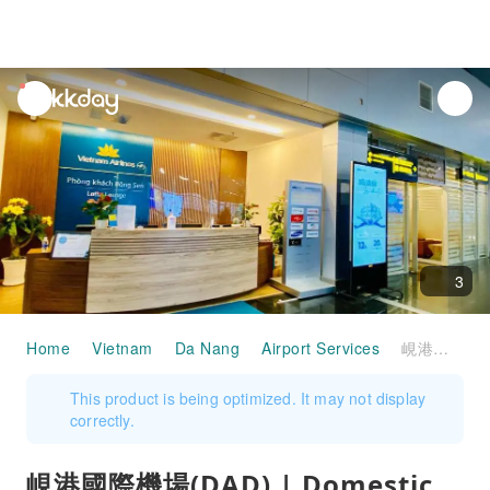
unread
notifications
3
Home
Vietnam
Da Nang
Airport Services
峴港國際機場(DAD) | Domestic Terminal | Domestic Business Lounge | 貴賓室服務
This product is being optimized. It may not display
correctly.
峴港國際機場(DAD) | Domestic