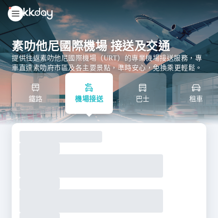
unread
notifications
素叻他尼國際機場 接送及交通
提供往返素叻他尼國際機場（URT）的專業機場接送服務，專
車直達素叻府市區及各主要景點，準時安心，免換乘更輕鬆。
鐵路
機場接送
巴士
租車