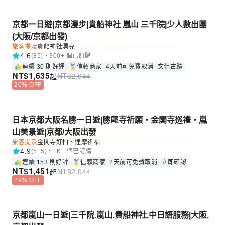
京都一日遊|京都漫步|貴船神社 嵐山 三千院|少人數出團
(大阪/京都出發)
旅客提及
貴船神社漂亮
4.6
(85)・300+ 個已訂購
連續 30 則好評
信賴商家
4天前可免費取消
文化古蹟
NT$
1,635
NT$
2,044
起
20% OFF
日本京都大阪名勝一日遊|勝尾寺祈願・金閣寺巡禮・嵐
山美景遊|京都/大阪出發
旅客提及
金閣寺好拍、達摩祈福
4.9
(515)・1K+ 個已訂購
連續 153 則好評
信賴商家
2天前可免費取消
立即確認
NT$
1,451
NT$
2,044
起
29% OFF
京都嵐山一日遊|三千院.嵐山.貴船神社.中日語服務|大阪.