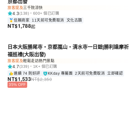
京都出發
旅客提及
三千院涼快
4.3
(138)・600+ 個已訂購
信賴商家
11天前可免費取消
文化古蹟
NT$
1,788
起
日本大阪勝尾寺・京都嵐山・清水寺一日遊|勝利達摩祈
福巡禮(大阪出發)
旅客提及
輕鬆走訪熱門景點
4.7
(339)・1K+ 個已訂購
連續 74 則好評
KKday 專屬團
2天前可免費取消
立即確認
NT$
1,533
NT$
2,350
35% OFF