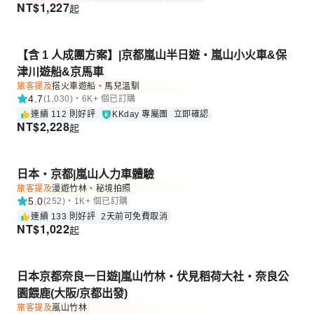
NT$
1,227
起
【含 1 人成團方案】|京都嵐山半日遊・嵐山小火車&保
津川遊船&京馬車
旅客提及
搭火車遊船、馬兒溫馴
4.7
(1,030)・6K+ 個已訂購
連續 112 則好評
KKday 專屬團
立即確認
NT$
2,228
起
日本・京都|嵐山人力車體驗
旅客提及
漫遊竹林、秘境拍照
5.0
(252)・1K+ 個已訂購
連續 133 則好評
2天前可免費取消
NT$
1,022
起
日本京都奈良一日遊|嵐山竹林・伏見稻荷大社・奈良公
園餵鹿(大阪/京都出發)
旅客提及
嵐山竹林