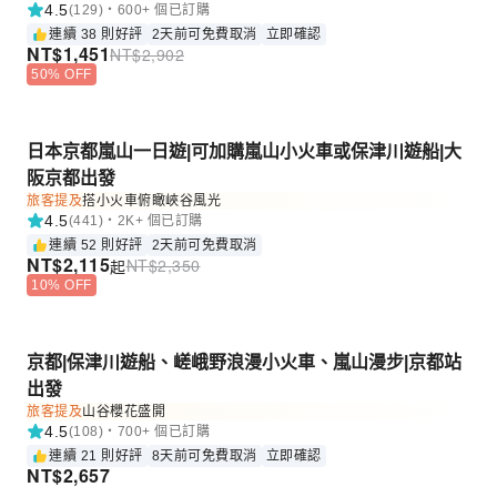
4.5
(129)・600+ 個已訂購
連續 38 則好評
2天前可免費取消
立即確認
NT$
1,451
NT$
2,902
50% OFF
日本京都嵐山一日遊|可加購嵐山小火車或保津川遊船|大
阪京都出發
旅客提及
搭小火車俯瞰峽谷風光
4.5
(441)・2K+ 個已訂購
連續 52 則好評
2天前可免費取消
NT$
2,115
NT$
2,350
起
10% OFF
京都|保津川遊船、嵯峨野浪漫小火車、嵐山漫步|京都站
出發
旅客提及
山谷櫻花盛開
4.5
(108)・700+ 個已訂購
連續 21 則好評
8天前可免費取消
立即確認
NT$
2,657