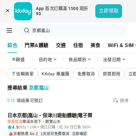
App 首次訂購滿 1500 現折 
立即領取
90
京都嵐山
綜合
門票&體驗
交通
住宿
美食
WiFi & SIM
篩選
目的地
商品類別
出發日期
信賴商家
KKday 專屬團
免費取消
即買即用
立
搜尋結果
京都嵐山
574
項結果可預訂
排序
日本京都|嵐山・保津川遊船體驗|電子票
旅客提及
順溪水而下、飽覽山水
4.9
(65)・10K+ 個已訂購・近 30 日已售 500+
京都熱賣 No.2
1天前可免費取消
立即確認