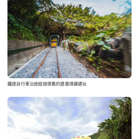
鐵道自行車沿途經過懷舊的建基煤礦遺址