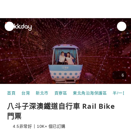
unread
notifications
6
首頁
台灣
新北市
貢寮區
東北角沿海保護區
半/一日遊
八斗子深澳鐵道自行車 Rail Bike
門票
4.5
非常好
10K+ 個已訂購