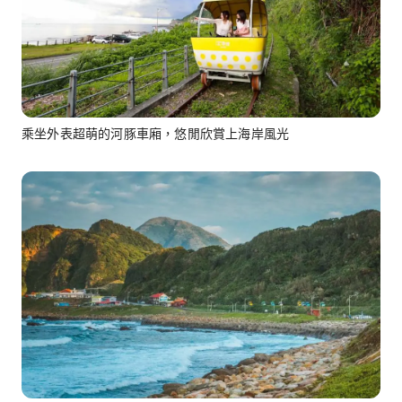
乘坐外表超萌的河豚車廂，悠閒欣賞上海岸風光