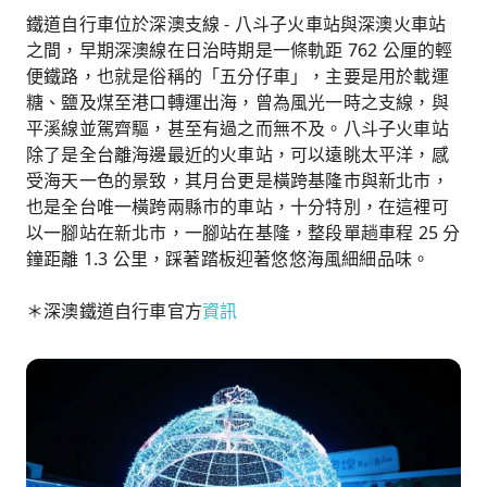
鐵道自行車位於深澳支線 - 八斗子火車站與深澳火車站
之間，早期深澳線在日治時期是一條軌距 762 公厘的輕
便鐵路，也就是俗稱的「五分仔車」，主要是用於載運
糖、鹽及煤至港口轉運出海，曾為風光一時之支線，與
平溪線並駕齊驅，甚至有過之而無不及。八斗子火車站
除了是全台離海邊最近的火車站，可以遠眺太平洋，感
受海天一色的景致，其月台更是橫跨基隆市與新北市，
也是全台唯一橫跨兩縣市的車站，十分特別，在這裡可
以一腳站在新北市，一腳站在基隆，整段單趟車程 25 分
鐘距離 1.3 公里，踩著踏板迎著悠悠海風細細品味。
＊深澳鐵道自行車官方
資訊