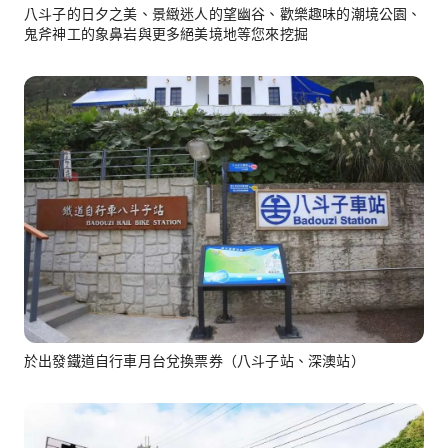
八斗子的日夕之美、景緻迷人的望幽谷、歡樂趣味的潮境公園、
鬼斧神工的象鼻岩與更多絕美境地等您來挖掘
於出發鐵道自行車月台兌換票券（八斗子站、深澳站）