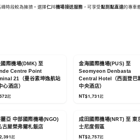
高峰時段較為擁擠。選擇
仁川機場接送服務
，可享受
點到點直達
的專車
帶行李的旅客，讓首爾行程從落地開始就更輕鬆。
國際機場(DMK) 至
金海國際機場(PUS) 至
nde Centre Point
Seomyeon Denbasta
rminal 21（曼谷素坤逸航站
Central Hotel（西面登
 中心酒店）
中央酒店）
572
NT$
1,731
起
起
麗亞 中部國際機場(NGO)
成田國際機場(NRT) 至 東
名古屋榮弗爾札飯店
士尼度假區
2,391
NT$
2,757
起
起