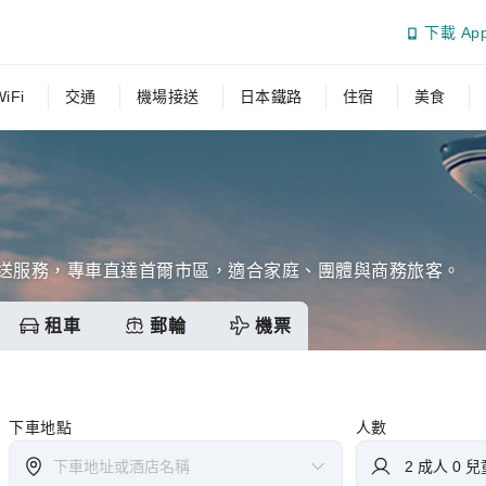
下載 Ap
iFi
交通
機場接送
日本鐵路
住宿
美食
接送服務，專車直達首爾市區，適合家庭、團體與商務旅客。
租車
郵輪
機票
下車地點
人數