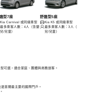
適型7座
舒適型5座
舒適型15座
Kia Carnival 或同級車型
Kia K5 或同級車型
現代 Sol
最多乘客人數：4人（含嬰
最多乘客人數：3人（含嬰
最多乘客人
兒/兒童）
兒/兒童）
嬰兒/兒童
車型可選，適合家庭、團體與商務旅客。
也是首爾最主要的國際門戶。
。