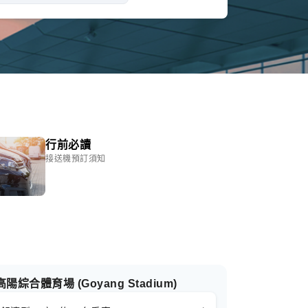
行前必讀
接送機預訂須知
高陽綜合體育場 (Goyang Stadium)
首爾明洞大使