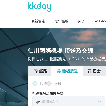
最新優惠
門票/體驗
機票+
eSIM/W
仁川國際機場 接送及交通
提供往返仁川國際機場（ICN）的專業機場
鐵路
機場接送
巴士
接機
送機
抵達機場及接機時間