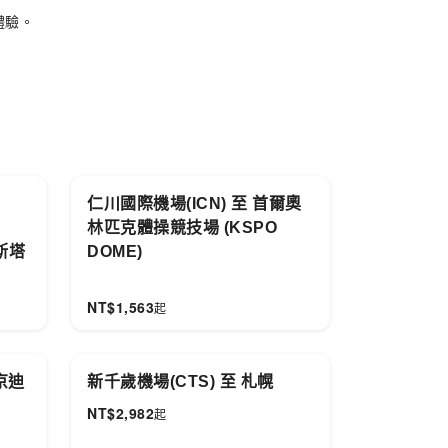
體驗。
仁川國際機場(ICN) 至 首爾奧
林匹克體操競技場 (KSPO
巴斯塔
DOME)
NT$
1,563
起
京迪
新千歲機場(CTS) 至 札幌
NT$
2,982
起