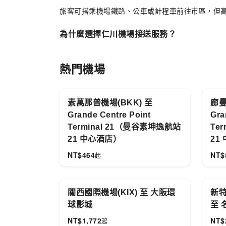
旅客可搭乘機場鐵路、公車或計程車前往市區，但
為什麼選擇仁川機場接送服務？
仁川機場接送特別適合不熟悉韓文、紅眼航班與攜
熱門機場
素萬那普機場(BKK) 至
廊曼
Grande Centre Point
Gra
Terminal 21（曼谷素坤逸航站
Te
21 中心酒店）
21
NT$
464
NT$
起
關西國際機場(KIX) 至 大阪環
新特
球影城
至 
NT$
1,772
NT$
起