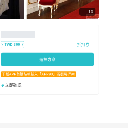
10
折扣券
TWD 300
選擇方案
下載APP首購結帳輸入「APP90」滿額現折90
立即確認