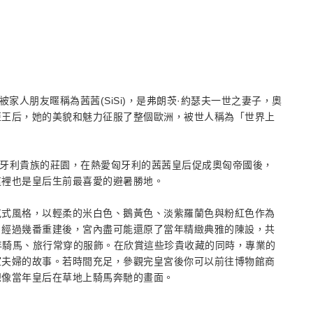
家人朋友暱稱為茜茜(SiSi)，是弗朗茨·約瑟夫一世之妻子，奧
亞王后，她的美貌和魅力征服了整個歐洲，被世人稱為「世界上
為匈牙利貴族的莊園，在熱愛匈牙利的茜茜皇后促成奧匈帝國後，
這裡也是皇后生前最喜愛的避暑勝地。
克式風格，以輕柔的米白色、鵝黃色、淡紫羅蘭色與粉紅色作為
。經過幾番重建後，宮內盡可能還原了當年精緻典雅的陳設，共
當年騎馬、旅行常穿的服飾。在欣賞這些珍貴收藏的同時，專業的
室夫婦的故事。若時間充足，參觀完皇宮後你可以前往博物館商
想像當年皇后在草地上騎馬奔馳的畫面。