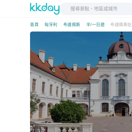
首頁
匈牙利
布達佩斯
半/一日遊
布達佩斯近郊半