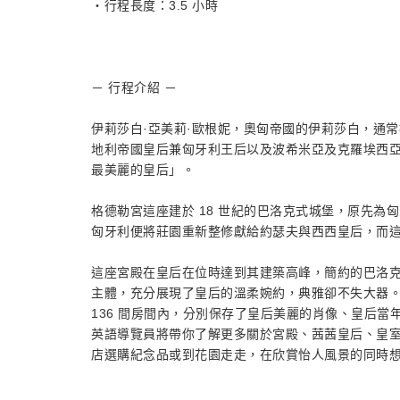
・行程長度：3.5 小時
－ 行程介紹 －
伊莉莎白·亞美莉·歐根妮，奧匈帝國的伊莉莎白，通常被
地利帝國皇后兼匈牙利王后以及波希米亞及克羅埃西
最美麗的皇后」。
格德勒宮這座建於 18 世紀的巴洛克式城堡，原先
匈牙利便將莊園重新整修獻給約瑟夫與西西皇后，而
這座宮殿在皇后在位時達到其建築高峰，簡約的巴洛
主體，充分展現了皇后的溫柔婉約，典雅卻不失大器
136 間房間內，分別保存了皇后美麗的肖像、皇后
英語導覽員將帶你了解更多關於宮殿、茜茜皇后、皇
店選購紀念品或到花園走走，在欣賞怡人風景的同時