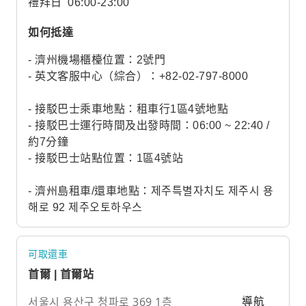
禮拜日
06:00-23:00
如何抵達
- 濟州機場櫃檯位置：2號門
- 英文客服中心（綜合）：+82-02-797-8000
- 接駁巴士乘車地點：租車行1區4號地點
- 接駁巴士運行時間及出發時間：06:00 ~ 22:40 /
約7分鐘
- 接駁巴士站點位置：1區4號站
- 濟州島租車/還車地點：제주특별자치도 제주시 용
해로 92 제주오토하우스
可取還車
首爾 | 首爾站
서울시 용산구 청파로 369 1층
導航