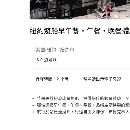
紐約遊船早午餐・午餐・晚餐體
美國
紐約
紐約市
-
,
3.0
還可以
行程時間：2 小時
現場請出示電子憑證
特殊設計的玻璃景觀船，提供絕佳的觀景體驗，全
彈性選擇早午餐、午餐、晚餐，品嚐主廚特製的精
航行於哈德遜河畔，行經自由女神像、布魯克林大