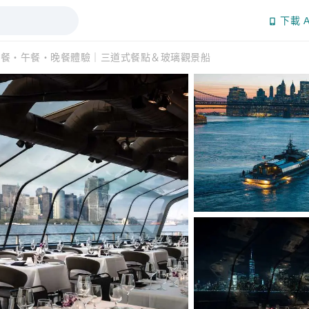
下載 A
午餐・午餐・晚餐體驗｜三道式餐點＆玻璃觀景船