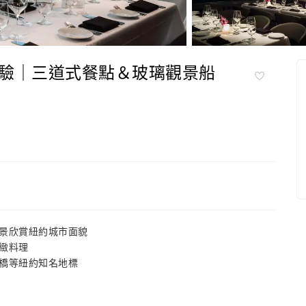
驗｜三道式餐點＆玻璃觀景船
景欣賞紐約城市面貌
緻料理
橋等紐約知名地標