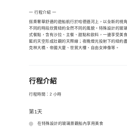
一 行程介紹 一
搭乘奢華舒適的遊船航行於哈德遜河上，以全新的視
不同的時段欣賞紐約全然不同的風貌。特殊設計的玻
式餐點，含有沙拉、主餐、甜點和飲料，一邊享受美
藍的天空形成壯觀的天際線；夜晚燈光投射下的紐約
克林大橋、帝國大廈、世貿大樓、自由女神像等。
行程介紹
行程時間：2 小時
第1天
在特殊設計的玻璃景觀船內享用美食