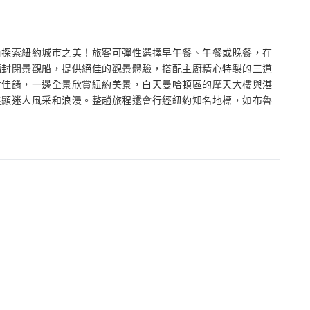
角探索紐約城市之美！旅客可彈性選擇早午餐、午餐或晚餐，在
璃封閉景觀船，提供絕佳的觀景體驗，搭配主廚精心特製的三道
食佳餚，一邊全景欣賞紐約美景，白天曼哈頓區的摩天大樓與湛
盡顯迷人風采和浪漫。整趟旅程還會行經紐約知名地標，如布魯