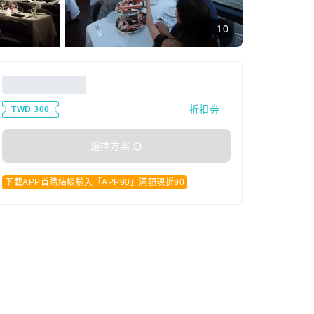
10
折扣券
TWD 300
選擇方案
下載APP首購結帳輸入「APP90」滿額現折90