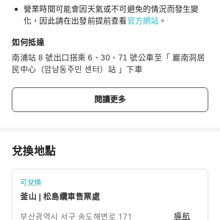
營業時間可能會因天氣或不可避免的情況而發生變
化，因此請在出發前提前查看
官方網站
。
如何抵達
南浦站 8 號出口搭乘 6、30、71 號公車至「 巖南洞居
民中心（암남동주민 센터）站 」下車
閱讀更多
兌換地點
可兌換
釜山 | 松島纜車售票處
부산광역시 서구 송도해변로 171
導航