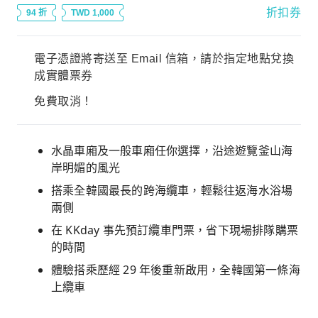
折扣券
94 折
TWD 1,000
電子憑證將寄送至 Email 信箱，請於指定地點兌換
成實體票券
免費取消！
水晶車廂及一般車廂任你選擇，沿途遊覽釜山海
岸明媚的風光
搭乘全韓國最長的跨海纜車，輕鬆往返海水浴場
兩側
在 KKday 事先預訂纜車門票，省下現場排隊購票
的時間
體驗搭乘歷經 29 年後重新啟用，全韓國第一條海
上纜車