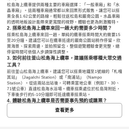
松島海上纜車提供兩種主要的車廂選擇：「一般車廂」和「水
晶車廂」。這兩種車廂通常都以來回票形式販售，讓您可以搭
乘全長1.62公里的路線，輕鬆往返松島和巖南公園。水晶車廂
的透明地板設計能帶來更寬闊的視野，體驗也更為刺激獨特。
2. 搭乘松島海上纜車來回一趟大約需要多少時間？
搭乘松島海上纜車來回一趟，單純的纜車搭乘時間大約需要15
至20分鐘。建議您可以在纜車抵達的巖南公園站稍作停留，欣
賞海景、探索周邊，並拍照留念，整個遊覽體驗會更完整，總
停留時間可依個人步調彈性調整。
3. 如何前往釜山松島海上纜車，建議搭乘哪種大眾交通
工具？
前往釜山松島海上纜車，建議您可以搭乘地鐵至1號線的「札嘎
其站」（Jagalchi Station）或「南浦站」（Nampo
Station）。從這兩站出站後，可轉乘當地公車（例如7、30、
71號公車）直達松島海水浴場。纜車搭乘處位於松島灣附近，
下車後步行約5-10分鐘即可抵達纜車搭乘站。
4. 體驗松島海上纜車是否需要事先預約或購票？
為了確保您能順利搭乘並節省現場排隊購票的時間，建議您事
查看更多
先預約或購票。您可以透過 KKday 線上平台預訂松島海上纜
車門票，享受預先規劃行程的便利性，讓您到場後能更快入
場，避免現場冗長的排隊等待，提升整體旅遊體驗。