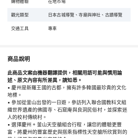
購物體驗
在地市場
觀光類型
日本古城導覽、寺廟與神社、古蹟導覽
交通工具
專車
商品說明
此商品文案由機器翻譯提供，相關用語可能與慣用論
述、原文內容有所差異，請知悉。
▪︎ 慶州是新羅王國的古都，擁有許多韓國最珍貴的文化
地標。
▪︎ 參加從釜山出發的一日遊，參訪列入聯合國教科文組
織世界遺產的佛國寺、石窟庵與良洞民俗村，並探索迷
人的校村傳統村。
▪︎ 選擇慶州 + 釜山天空艙組合行程，讓您的體驗更豐
富，將慶州的豐富歷史與搭乘指標性天空艙所欣賞到的