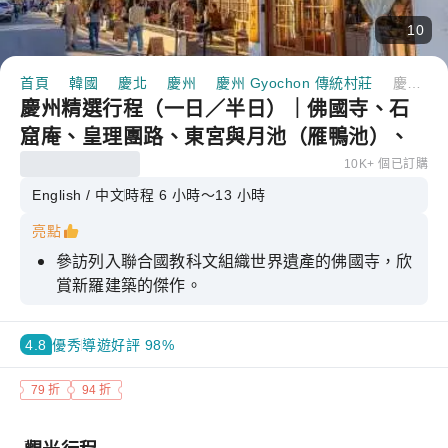
10
首頁
韓國
慶北
慶州
慶州 Gyochon 傳統村莊
慶州精選行程（一日／半日）｜佛國寺、石窟庵、皇理團路、東宮與月池（雁鴨池）、月精橋、大陵苑、良洞村與校村、海雲台藍線公園天空膠囊（釜山出發）
慶州精選行程（一日／半日）｜佛國寺、石
窟庵、皇理團路、東宮與月池（雁鴨池）、
月精橋、大陵苑、良洞村與校村、海雲台藍
10K+ 個已訂購
線公園天空膠囊（釜山出發）
English / 中文
時程 6 小時～13 小時
亮點
參訪列入聯合國教科文組織世界遺產的佛國寺，欣
賞新羅建築的傑作。
探索石窟庵，這裡座落著韓國最具代表性的石造如
來佛像。
4.8
優秀
導遊好評 98%
造訪校村傳統村與良洞民俗村，一窺韓國的文化遺
79 折
94 折
產。
透過便利的慶州 + 釜山組合行程，暢玩最熱門的景