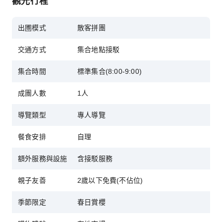
觀光行程
點。
享有釜山出發的來回接送與在地導遊，舒適地旅
出圑模式
散客拼團
行。
在 KKday 享受無憂的預訂體驗與即時確認。
交通方式
集合地點接駁
集合時間
標準集合(8:00-9:00)
成團人數
1人
導覽類型
專人導覽
餐食安排
自理
額外服務與設施
含接駁服務
親子友善
2歲以下免費(不佔位)
季節限定
春日賞櫻