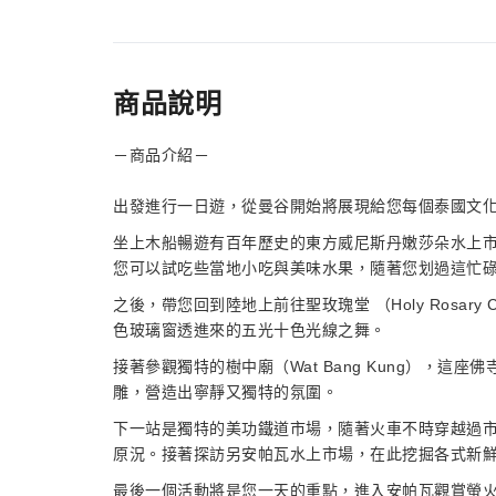
商品說明
－商品介紹－
出發進行一日遊，從曼谷開始將展現給您每個泰國文化
坐上木船暢遊有百年歷史的東方威尼斯丹嫩莎朵水上
您可以試吃些當地小吃與美味水果，隨著您划過這忙
之後，帶您回到陸地上前往聖玫瑰堂 （Holy Rosar
色玻璃窗透進來的五光十色光線之舞。
接著參觀獨特的樹中廟（Wat Bang Kung），
雕，營造出寧靜又獨特的氛圍。
下一站是獨特的美功鐵道市場，隨著火車不時穿越過
原況。接著探訪另安帕瓦水上市場，在此挖掘各式新
最後一個活動將是您一天的重點，進入安帕瓦觀賞螢