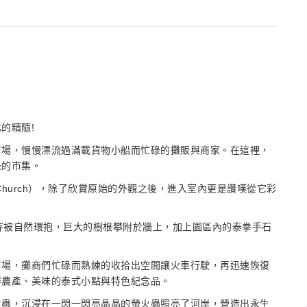
的精隨!
市場，慢慢漂流過滿載貨物小船而忙碌的攤販與商家。在這裡，
碌的市集。
y Church），除了欣賞原始的外觀之後，進入室內更是讚嘆從它彩
這座佛寺被自然環抱，巨大的樹根攀附於牆上，加上園區內的泰拳手石
市場，攤商們忙碌而熟練的收拾出空間讓火車行駛，再迅速恢復
鮮農產、美味的泰式小點與特色紀念品。
火蟲，沉浸在一閃一閃亮晶晶的螢火蟲照亮了河岸，營造出永生