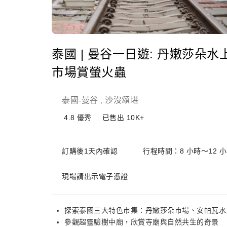
泰國 | 曼谷一日遊: 丹嫩莎朵
市場賞螢火蟲
泰國
曼谷
沙沒頌堪
-
,
4.8
優秀
已售出 10K+
訂購後1天內確認
行程時間：8 小時～12 小
現場請出示電子憑證
探索泰國三大特色市集：丹嫩莎朵市場、安帕瓦水
參觀超靈驗樹中廟，欣賞寺廟與自然共生的奇景