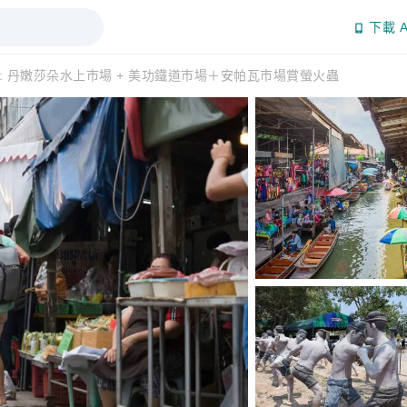
下載 A
遊: 丹嫩莎朵水上市場 + 美功鐵道市場＋安帕瓦市場賞螢火蟲