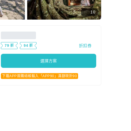
10
折扣券
79 折
94 折
選擇方案
下載APP首購結帳輸入「APP90」滿額現折90