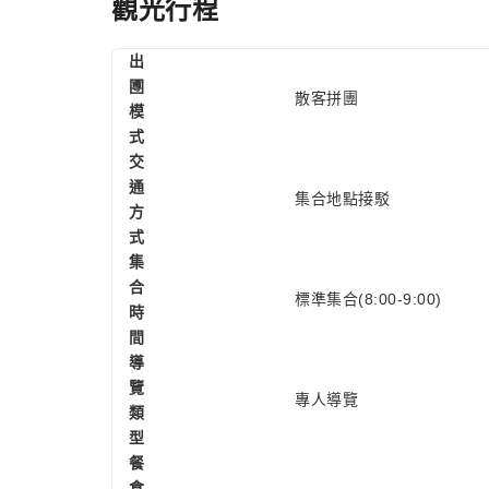
觀光行程
出
圑
散客拼團
模
式
交
通
集合地點接駁
方
式
集
合
標準集合(8:00-9:00)
時
間
導
覽
專人導覽
類
型
餐
食