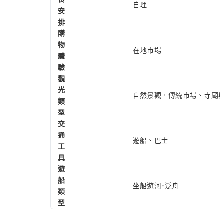
自理
安
排
購
物
在地市場
體
驗
觀
光
自然景觀、傳統市場、寺廟
類
型
交
通
遊船、巴士
工
具
遊
船
坐船遊河･泛舟
類
型