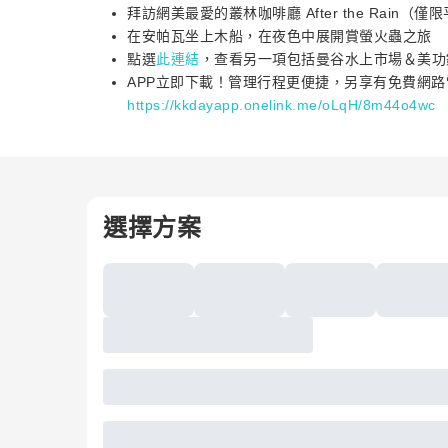
拜訪網美最愛的叢林咖啡廳 After the Rain
在安帕瓦坐上木船，在夜色中展開賞螢火蟲之旅
點選
此連結
，查看另一項包括曼谷水上市場＆美功鐵道
APP立即下載！管理行程更便捷，另享有免費網
https://kkdayapp.onelink.me/oLqH/8m44o4wc
選擇方案