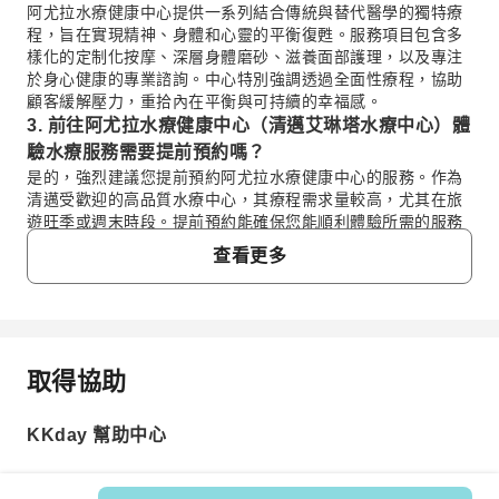
阿尤拉水療健康中心提供一系列結合傳統與替代醫學的獨特療
程，旨在實現精神、身體和心靈的平衡復甦。服務項目包含多
樣化的定制化按摩、深層身體磨砂、滋養面部護理，以及專注
於身心健康的專業諮詢。中心特別強調透過全面性療程，協助
顧客緩解壓力，重拾內在平衡與可持續的幸福感。
3. 前往阿尤拉水療健康中心（清邁艾琳塔水療中心）體
驗水療服務需要提前預約嗎？
是的，強烈建議您提前預約阿尤拉水療健康中心的服務。作為
清邁受歡迎的高品質水療中心，其療程需求量較高，尤其在旅
遊旺季或週末時段。提前預約能確保您能順利體驗所需的服務
項目和理想時段，避免現場等候或預約不到。您可以透過
查看更多
KKday 平台預訂，享受便捷的流程並確保您的水療體驗順暢無
憂。
4. 阿尤拉水療健康中心（清邁艾琳塔水療中心）的特色
是什麼，與其他清邁水療中心有何不同？
阿尤拉水療健康中心的獨特之處在於其深植的「精神、身體與
取得協助
常見問題
心靈整合治療」理念。不同於一般放鬆型水療，它結合經驗豐
富專家的傳統與替代醫學方法，不只提供身體上的舒緩，更注
重引導您進行一場「身心健康的復興之旅」，透過溫和的療
KKday 幫助中心
1. 在阿尤拉水療健康中心（清邁艾琳塔水療中心）
程，幫助您有效緩解壓力，重新調整內在自我，達到持久的幸
享受服務後，是否需要給予小費？
福感。
在泰國，水療或按摩服務後給予小費是常見的習慣，代表