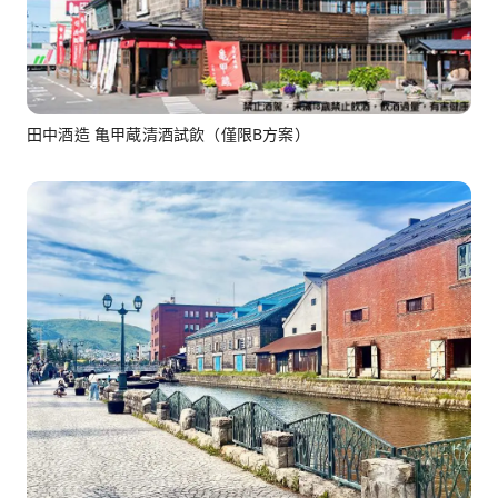
田中酒造 亀甲蔵清酒試飲（僅限B方案）