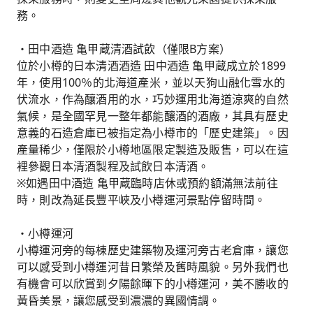
務。
・田中酒造 亀甲蔵清酒試飲（僅限B方案）
位於小樽的日本清酒酒造 田中酒造 亀甲蔵成立於1899
年，使用100％的北海道產米，並以天狗山融化雪水的
伏流水，作為釀酒用的水，巧妙運用北海道涼爽的自然
氣候，是全國罕見一整年都能釀酒的酒廠，其具有歷史
意義的石造倉庫已被指定為小樽市的「歷史建築」。因
產量稀少，僅限於小樽地區限定製造及販售，可以在這
裡參觀日本清酒製程及試飲日本清酒。
※如遇田中酒造 亀甲蔵臨時店休或預約額滿無法前往
時，則改為延長豐平峽及小樽運河景點停留時間。
・小樽運河
小樽運河旁的每棟歷史建築物及運河旁古老倉庫，讓您
可以感受到小樽運河昔日繁榮及舊時風貌。另外我們也
有機會可以欣賞到夕陽餘暉下的小樽運河，美不勝收的
黃昏美景，讓您感受到濃濃的異國情調。