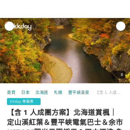
unread
notifications
8
首頁
日本
北海道
札幌
豐平峽溫泉
【含 1 人成團方案】北海道賞楓｜定山溪紅葉＆豐平峽電氣巴士＆余市NITORI觀光果園採果＆田中酒造 亀甲蔵清酒試飲＆小樽運河｜札幌出發
KKday 專屬團
【含 1 人成團方案】北海道賞楓｜
定山溪紅葉＆豐平峽電氣巴士＆余市