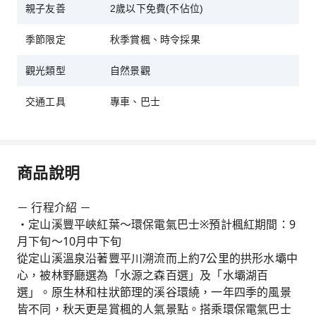
親子友善
2歲以下免費(不佔位)
季節限定
秋季賞楓、時令採果
觀光類型
自然景觀
交通工具
專車、巴士
商品說明
－ 行程介紹 －
・定山溪豐平峽紅葉～環保電氣巴士※預計楓紅期間：9
月下旬～10月中下旬
從定山溪溫泉沿著豐平川溯流而上約7公里的拱形水壩中
心，被林野廳選為「水源之森百選」及「水壩湖百
選」。原生林和柱狀節理的溪谷環繞，一年四季的風景
皆不同，秋天更是賞楓的人氣景點。搭乘環保電氣巴士