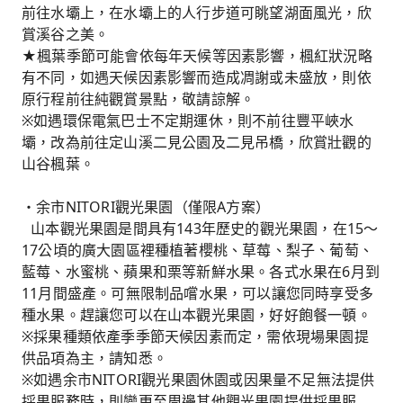
前往水壩上，在水壩上的人行步道可眺望湖面風光，欣
賞溪谷之美。
★楓葉季節可能會依每年天候等因素影響，楓紅狀況略
有不同，如遇天候因素影響而造成凋謝或未盛放，則依
原行程前往純觀賞景點，敬請諒解。
※如遇環保電氣巴士不定期運休，則不前往豐平峽水
壩，改為前往定山溪二見公園及二見吊橋，欣賞壯觀的
山谷楓葉。
・余市NITORI觀光果園（僅限A方案）
山本觀光果園是間具有143年歷史的觀光果園，在15〜
17公頃的廣大園區裡種植著櫻桃、草莓、梨子、葡萄、
藍莓、水蜜桃、蘋果和栗等新鮮水果。各式水果在6月到
11月間盛產。可無限制品嚐水果，可以讓您同時享受多
種水果。趕讓您可以在山本觀光果園，好好飽餐一頓。
※採果種類依產季季節天候因素而定，需依現場果園提
供品項為主，請知悉。
※如遇余市NITORI觀光果園休園或因果量不足無法提供
採果服務時，則變更至周邊其他觀光果園提供採果服