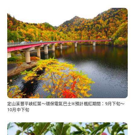
定山溪豐平峽紅葉～環保電氣巴士※預計楓紅期間：9月下旬～
10月中下旬