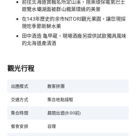
前往北海道賞楓名所定山溪，搭乘環保電氣巴士
遊覽水壩湖面被群山楓葉環繞的美景
在143年歷史的余市NITORI觀光果園，讓您現採
現吃季節新鮮水果
田中酒造 亀甲蔵，現場酒廠另提供試飲獨具風味
的北海道產清酒
觀光行程
出圑模式
散客拼團
交通方式
集合地點接駁
集合時間
晨間出遊(8:00前)
餐食安排
自理