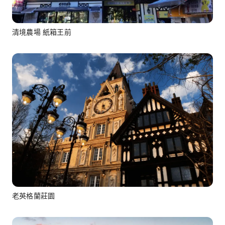
清境農場 紙箱王前
老英格蘭莊園