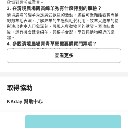
欣賞到霧淞或雪景。
3. 在清境農場觀賞綿羊秀有什麼特別的體驗？
清境農場的綿羊秀是廣受歡迎的活動，遊客可近距離觀賞專業
的剪羊毛表演，了解綿羊的生態與毛髮利用。牧羊犬趕羊的精
彩演出也令人印象深刻，展現人與動物間的默契。表演結束
後，還有機會餵食綿羊、與綿羊合影，享受與動物親近的樂
趣。
4. 參觀清境農場青青草原需要購買門票嗎？
是的，參觀清境農場的青青草原與觀山牧區需要購買門票。建
查看更多
議您可透過 KKday 平台提前預訂清境農場門票，方便又省
時，避免現場排隊購票的麻煩。提前預訂能確保行程順暢，並
可能獲得更全面的行程規劃資訊，讓您輕鬆入園享受農場風
光。
5. 高美濕地最適合在什麼時段前往欣賞美景？
取得協助
高美濕地最適合在日落前一至兩小時抵達，這樣有充足時間漫
常見問題
步賞景，並捕捉著名的「天空之鏡」夕陽美景。由於濕地生態
受潮汐影響，建議出發前查詢當日潮汐表，選擇退潮時段前
KKday 幫助中心
1. 清境農場一日遊有哪些值得體驗的特色活動？
往，才能安全地走進濕地近距離觀察豐富的生態，享受獨特的
自然風光。
清境農場一日遊能體驗多樣活動，您可以漫步青青草原，
近距離與可愛綿羊互動，並觀賞精彩的綿羊秀。此外，還
6. 前往高美濕地遊玩時，有哪些時段或環境限制需注
能行走於清境高空觀景步道，享受壯麗山景與清新空氣。
意？
行程亦包含歐式風格的小瑞士花園與老英格蘭莊園，讓您