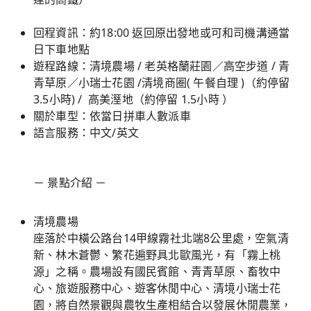
回程資訊：約18:00 返回原出發地或可和司機溝通當
日下車地點
遊程路線：清境農場 / 老英格蘭莊園／高空步道 / 青
青草原／小瑞士花園 /清境商圈( 午餐自理 )（約停留
3.5小時) / 高美溼地（約停留 1.5小時 ）
關於車型：依當日拼車人數派車
語言服務：中文/英文
－ 景點介紹 －
清境農場
座落於中橫公路台14甲線霧社北端8公里處，空氣清
新、林木蒼鬱、繁花遍野具北歐風光，有「霧上桃
源」之稱。農場設有國民賓館、青青草原、畜牧中
心、旅遊服務中心、遊客休閒中心、清境小瑞士花
園，將自然景觀與農牧生產相結合以發展休閒農業，