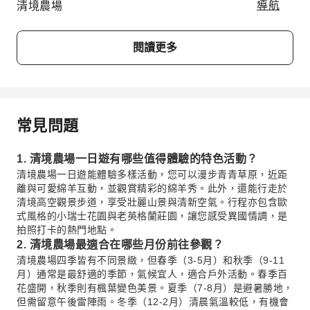
清境農場
導航
閱讀更多
常見問題
1. 清境農場一日遊有哪些值得體驗的特色活動？
清境農場一日遊能體驗多樣活動，您可以漫步青青草原，近距
離與可愛綿羊互動，並觀賞精彩的綿羊秀。此外，還能行走於
清境高空觀景步道，享受壯麗山景與清新空氣。行程亦包含歐
式風格的小瑞士花園與老英格蘭莊園，讓您感受異國情調，是
拍照打卡的熱門地點。
2. 清境農場最適合在哪些月份前往參觀？
清境農場四季皆有不同景緻，但春季（3-5月）和秋季（9-11
月）通常是最舒適的季節，氣候宜人，適合戶外活動。春季百
花盛開，秋季則有楓葉變色美景。夏季（7-8月）是避暑勝地，
但需留意午後雷陣雨。冬季（12-2月）清晨氣溫較低，有機會