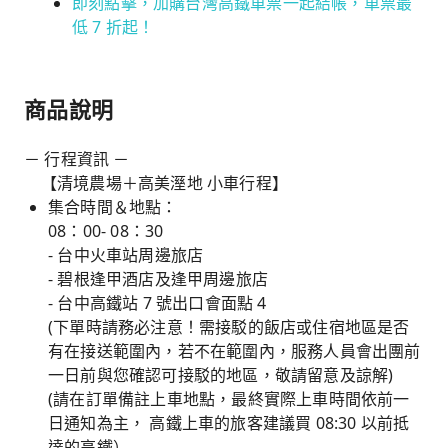
即刻點擊，加購台灣高鐵車票一起結帳，車票最
低 7 折起！
商品說明
－ 行程資訊 －
【清境農場＋高美溼地 小車行程】
集合時間＆地點：
08：00- 08：30
- 台中火車站周邊旅店
- 碧根逢甲酒店及逢甲周邊旅店
- 台中高鐵站 7 號出口會面點 4
(下單時請務必注意！需接駁的飯店或住宿地區是否
有在接送範圍內，若不在範圍內，服務人員會出團前
一日前與您確認可接駁的地區，敬請留意及諒解)
(請在訂單備註上車地點，最終實際上車時間依前一
日通知為主， 高鐵上車的旅客建議買 08:30 以前抵
達的高鐵）