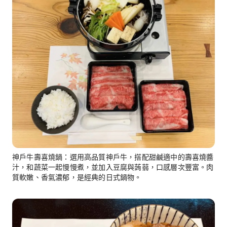
神戶牛壽喜燒鍋：選用高品質神戶牛，搭配甜鹹適中的壽喜燒醬
汁，和蔬菜一起慢慢煮，並加入豆腐與蒟蒻，口感層次豐富。肉
質軟嫩、香氣濃郁，是經典的日式鍋物。