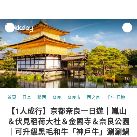
unread
notifications
10
首頁
日本
關西
奈良
奈良市
西之京
半/一日遊
【
【1人成行】京都奈良一日遊｜嵐山
＆伏見稻荷大社＆金閣寺＆奈良公園
｜可升級黑毛和牛「神戶牛」涮涮鍋