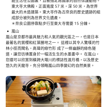
鹿生活在公園裏，且被指定為國家的自然保護動物。
東大寺大佛殿，正面寬度 57 米，深 50 米，為世界
最大的木造建築。東大寺作為古奈良的歷史遺跡的組
成部分被列為世界文化遺產。
＊奈良公園停靠點步行至東大寺需要 15 分鐘。
嵐山
嵐山是京都市最具魅力和人氣的觀光區之一，也是日本
最著名的賞櫻和紅葉勝地之一。 這裡以其令人驚嘆的竹
林小徑而聞名，高聳的綠竹形 成了一條幽靜的綠色隧
道，讓您彷彿置身於一幅活生生的水墨畫中。 在嵐山，
您還可以欣賞到橫跨大堰川的標誌性渡月橋，以及歷史
悠久的天龍寺，充分領略嵐山四季變幻的自然美景。