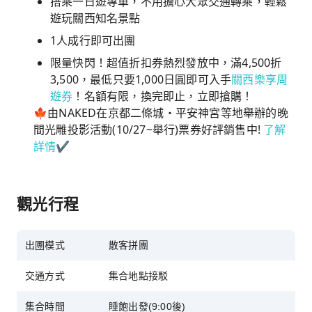
搭乘一日遊專車，不用擔心大眾交通轉乘，輕鬆
遊玩關西知名景點
1人成行即可出團
限量快閃！超值折扣券熱烈發放中，滿4,500折
3,500，最低只要1,000日圓即可入手
關西樂享周
遊券
！名額有限，換完即止，立即搶購！
🍁由NAKED在京都二條城・平安神宮等地舉辦的晚
間光雕投影活動(10/27~舉行)票券好評銷售中!
了解
詳情
✔︎
觀光行程
出圑模式
散客拼團
交通方式
集合地點接駁
集合時間
睡飽出發(9:00後)