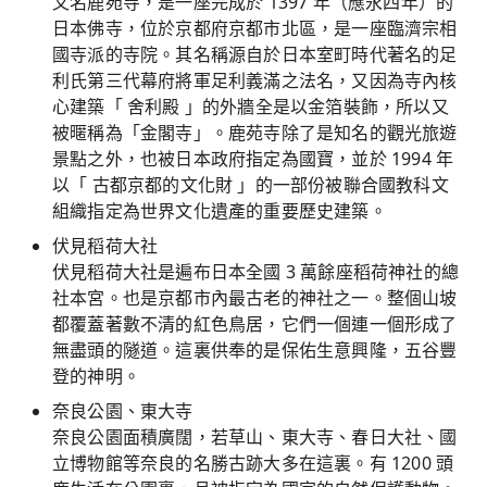
又名鹿苑寺，是一座完成於 1397 年（應永四年）的
日本佛寺，位於京都府京都市北區，是一座臨濟宗相
國寺派的寺院。其名稱源自於日本室町時代著名的足
利氏第三代幕府將軍足利義滿之法名，又因為寺內核
心建築「 舍利殿 」的外牆全是以金箔裝飾，所以又
被暱稱為「金閣寺」。鹿苑寺除了是知名的觀光旅遊
景點之外，也被日本政府指定為國寶，並於 1994 年
以「 古都京都的文化財 」的一部份被聯合國教科文
組織指定為世界文化遺產的重要歷史建築。
伏見稻荷大社
伏見稻荷大社是遍布日本全國 3 萬餘座稻荷神社的總
社本宮。也是京都市內最古老的神社之一。整個山坡
都覆蓋著數不清的紅色鳥居，它們一個連一個形成了
無盡頭的隧道。這裏供奉的是保佑生意興隆，五谷豐
登的神明。
奈良公園、東大寺
奈良公園面積廣闊，若草山、東大寺、春日大社、國
立博物館等奈良的名勝古跡大多在這裏。有 1200 頭