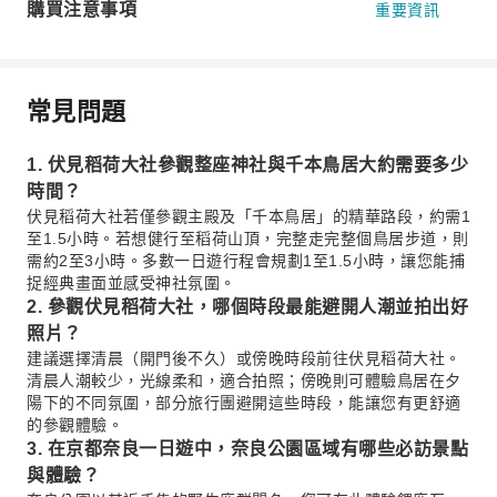
購買注意事項
重要資訊
常見問題
1. 伏見稻荷大社參觀整座神社與千本鳥居大約需要多少
時間？
伏見稻荷大社若僅參觀主殿及「千本鳥居」的精華路段，約需1
至1.5小時。若想健行至稻荷山頂，完整走完整個鳥居步道，則
需約2至3小時。多數一日遊行程會規劃1至1.5小時，讓您能捕
捉經典畫面並感受神社氛圍。
2. 參觀伏見稻荷大社，哪個時段最能避開人潮並拍出好
照片？
建議選擇清晨（開門後不久）或傍晚時段前往伏見稻荷大社。
清晨人潮較少，光線柔和，適合拍照；傍晚則可體驗鳥居在夕
陽下的不同氛圍，部分旅行團避開這些時段，能讓您有更舒適
的參觀體驗。
3. 在京都奈良一日遊中，奈良公園區域有哪些必訪景點
與體驗？