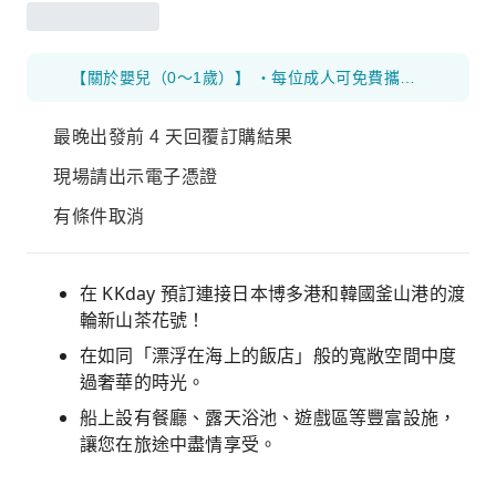
【關於嬰兒（0～1歲）】 ・每位成人可免費攜帶1名嬰兒。如1位成人攜帶2名嬰兒，則其中1名需支付幼兒費用。 ・若有符合免費資格的嬰兒，請在預訂時於**【備註欄】**填寫以下資訊：姓名 / 性別 / 出生日期 / 國籍 / 護照號碼與有效期限。 ・若當日才發現有嬰兒同行，視情況可能無法登船，請務必提前告知。
最晚出發前 4 天回覆訂購結果
現場請出示電子憑證
有條件取消
在 KKday 預訂連接日本博多港和韓國釜山港的渡
輪新山茶花號！
在如同「漂浮在海上的飯店」般的寬敞空間中度
過奢華的時光。
船上設有餐廳、露天浴池、遊戲區等豐富設施，
讓您在旅途中盡情享受。