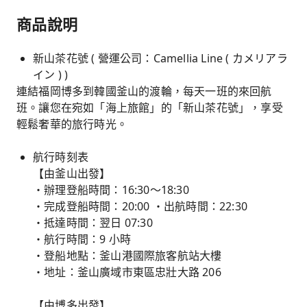
商品說明
新山茶花號 ( 營運公司：Camellia Line ( カメリアラ
イン ) )
連結福岡博多到韓國釜山的渡輪，每天一班的來回航
班。讓您在宛如「海上旅館」的「新山茶花號」，享受
輕鬆奢華的旅行時光。
航行時刻表
【由釜山出發】
・辦理登船時間：16:30～18:30
・完成登船時間：20:00 ・出航時間：22:30
・抵達時間：翌日 07:30
・航行時間：9 小時
・登船地點：釜山港國際旅客航站大樓
・地址：釜山廣域市東區忠壯大路 206
【由博多出發】