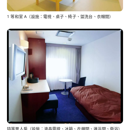
1 等和室 A（設施：電視、桌子、椅子、盥洗台、衣帽間）
特等單人房（設施：液晶電視、冰箱、衣帽間、淋浴間、衛浴）