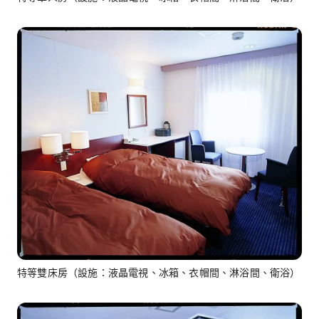
特等雙床房（設施：液晶電視、冰箱、衣帽間、淋浴間、衛浴）