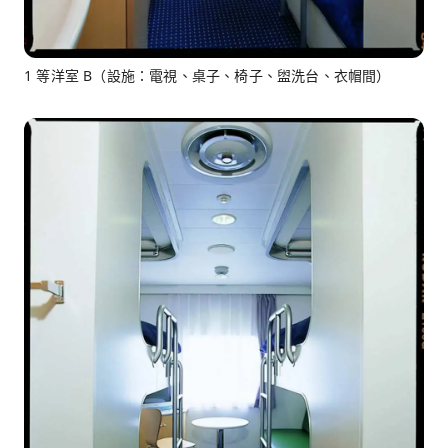
1 等洋室 B（設施：電視、桌子、椅子、盥洗台、衣帽間）