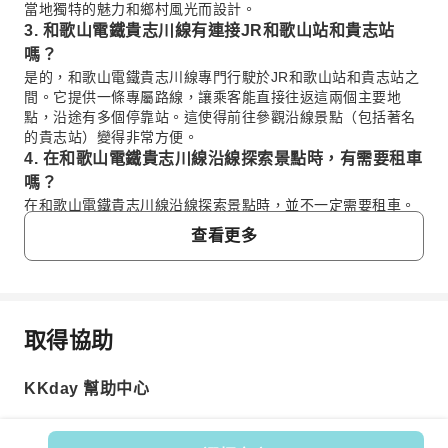
當地獨特的魅力和鄉村風光而設計。
3. 和歌山電鐵貴志川線有連接JR和歌山站和貴志站
嗎？
是的，和歌山電鐵貴志川線專門行駛於JR和歌山站和貴志站之
間。它提供一條專屬路線，讓乘客能直接往返這兩個主要地
點，沿途有多個停靠站。這使得前往參觀沿線景點（包括著名
的貴志站）變得非常方便。
4. 在和歌山電鐵貴志川線沿線探索景點時，有需要租車
嗎？
在和歌山電鐵貴志川線沿線探索景點時，並不一定需要租車。
一日乘車券提供無限次搭乘的便利，讓您可以隨時上下車，參
查看更多
觀各地的景點。如此便能享受輕鬆自在的旅遊體驗，無需擔心
停車或在陌生道路上導航的問題。搭乘大眾運輸是遊覽該區域
可行且迷人的替代方案。
5. 遊客可以在和歌山電鐵貴志川線沿線體驗哪些主要景
點？
取得協助
常見問題
沿著和歌山電鐵貴志川線，主要景點包括貴志站，以其獨特的
貓站長和貓主題車站建築聞名。伊太祈曽站是另一個值得注意
KKday 幫助中心
的停靠站，提供自行車租賃服務，讓您輕鬆探索周邊地區。旅
1. 和歌山電鐵貴志川線如何協助在和歌山的交通？
途本身也提供欣賞風景的機會，並能感受傳統的日本鄉村風
和歌山電鐵貴志川線提供遊覽和歌山的便捷方式，連接JR
情，搭配獨特的「小玉電車」，讓搭乘本身也成為一種體驗。
和歌山站至貴志站，並途經多個迷人的地方站點。其一日