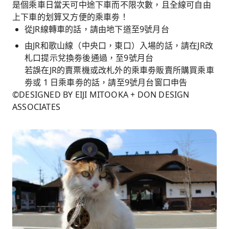
是個乘車日當天可中途下車而不限次數，且全線可自由
上下車的划算又方便的乘車劵！
從JR線轉車的話，請由地下道至9號月台
由JR和歌山線（中央口，東口）入場的話，請在JR改
札口提示兌換劵後通過，至9號月台
若誤在JR的賣票機或改札外的乘車劵販賣所購買乘車
劵或 1 日乘車劵的話，請至9號月台窗口申告
©DESIGNED BY EIJI MITOOKA + DON DESIGN
ASSOCIATES