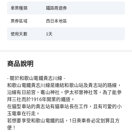
車票種類
鐵路周遊券
票券區域
西日本地區
使用天數
1天
商品說明
- 關於和歌山電鐵貴志川線 -
和歌山電鐵貴志川線是連結和歌山站及貴志站的路線，
沿線有日前宮，竈山神社，伊太祁󠄀曽神社等，為了能參
拜三社而於1916年開業的鐵道。
在貓型車站的貴志站有貓車站長在工作，且有可愛的小
玉電車在行走。
若想要享受和歌山電鐵的話，1日乘車劵必定划算且方
便！