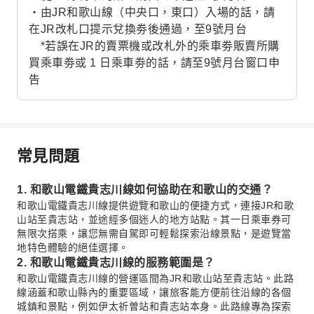
・由JR和歌山線（中央口，東口）入場的話，請
在JR改札口提示兌換劵後通過，至9號月台
*若誤在JR的賣票機或改札外的乘車劵販賣所購
買乘車劵或 1 日乘車劵的話，請至9號月台窗口申
告
常見問題
1. 和歌山電鐵貴志川線如何協助在和歌山的交通？
和歌山電鐵貴志川線提供遊覽和歌山的便捷方式，連接JR和歌
山站至貴志站，並途經多個迷人的地方站點。其一日乘車券可
無限次搭乘，讓您無需自駕即可輕鬆探索沿線景點，是遊覽當
地特色體驗的絕佳選擇。
2. 和歌山電鐵貴志川線的服務範圍是？
和歌山電鐵貴志川線的營運區間為JR和歌山站至貴志站。此路
線涵蓋和歌山縣內的重要區域，讓旅客能方便前往沿線的各個
城鎮和景點，例如伊太祈曽站和貴志站本身。此路線專為探索