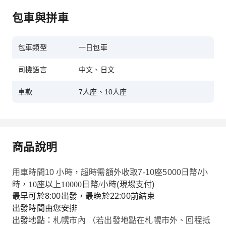
包車與拼車
包車類型
一日包車
司機語言
中文、日文
車款
7人座、10人座
商品說明
用車時間
10
小時，超時需額外收取
7-10
座
5000
日幣
/
小
時，
10座以上10000日幣/小時
(
現場支付
)
最早可於8:00出發，最晚於22:00前結束
出發時間由您安排
出發地點：
札幌市內 （若出發地點在札幌市外、回程抵