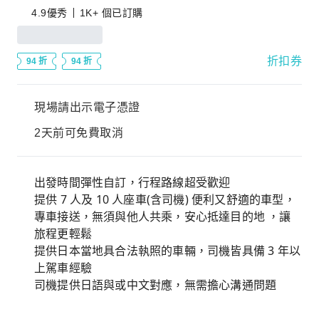
4.9
優秀
1K+ 個已訂購
折扣券
94 折
94 折
現場請出示電子憑證
2天前可免費取消
出發時間彈性自訂，行程路線超受歡迎
提供 7 人及 10 人座車(含司機) 便利又舒適的車型，
專車接送，無須與他人共乘，安心抵達目的地 ，讓
旅程更輕鬆
提供日本當地具合法執照的車輛，司機皆具備 3 年以
上駕車經驗
司機提供日語與或中文對應，無需擔心溝通問題