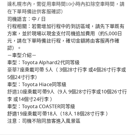
達札幌市內，需從用車時間10小時內扣除空車時間，請
在下單時備註供客服確認）
司機語言：中 / 日
行程相關：若需增加行程中的到訪區域，請先下單既有
方案，並於現場以現金支付司機追加費用（約5,000日
元，請在下單時備註行程，確切金額將由客服再作確
認）。
－車型介紹－
車型：Toyota Alphard2代同等級
座乘載可帶 5人（ 3個28寸行李 或4個26寸行李或
豪華
7
5個24寸行李）
車型：Toyota Hiace同等級
座乘載可帶9人（9人 9個28寸行李或10個26寸行
舒適
10
李 或14個寸24行李 ）
車型：Toyota COASTER同等級
舒適19座乘載可帶18人（18人 18個28寸行李 ）
注意：司機不陪同旅客進入風景區